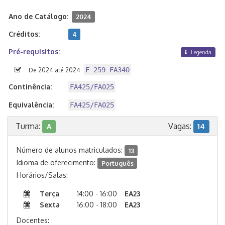
Ano de Catálogo:
2024
Créditos:
4
Pré-requisitos:
Legenda
F 259 FA340
De 2024 até 2024:
Continência:
FA425/FA025
Equivalência:
FA425/FA025
Turma:
Vagas:
A
14
Número de alunos matriculados:
13
Idioma de oferecimento:
Português
Horários/Salas:
Terça
14:00 - 16:00
EA23
Sexta
16:00 - 18:00
EA23
Docentes: