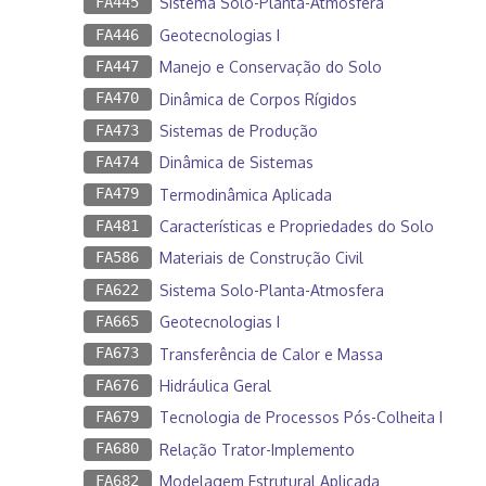
FA445
Sistema Solo-Planta-Atmosfera
FA446
Geotecnologias I
FA447
Manejo e Conservação do Solo
FA470
Dinâmica de Corpos Rígidos
FA473
Sistemas de Produção
FA474
Dinâmica de Sistemas
FA479
Termodinâmica Aplicada
FA481
Características e Propriedades do Solo
FA586
Materiais de Construção Civil
FA622
Sistema Solo-Planta-Atmosfera
FA665
Geotecnologias I
FA673
Transferência de Calor e Massa
FA676
Hidráulica Geral
FA679
Tecnologia de Processos Pós-Colheita I
FA680
Relação Trator-Implemento
FA682
Modelagem Estrutural Aplicada