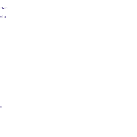
riais
ola
so