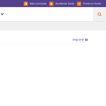
Alto-contraste
Aumentar fonte
Diminuir fonte
Imprimir