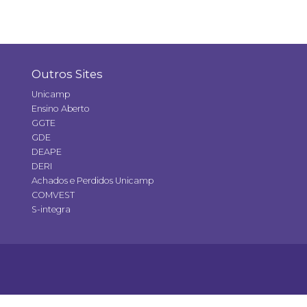
Outros Sites
Unicamp
Ensino Aberto
GGTE
GDE
DEAPE
DERI
Achados e Perdidos Unicamp
COMVEST
S-integra