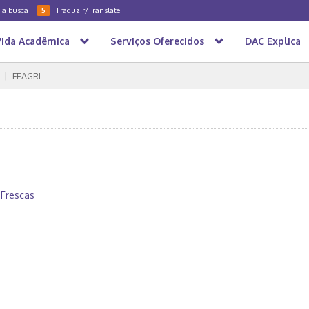
a a busca
Traduzir/Translate
5
Vida Acadêmica
Serviços Oferecidos
DAC Explica
FEAGRI
 Frescas