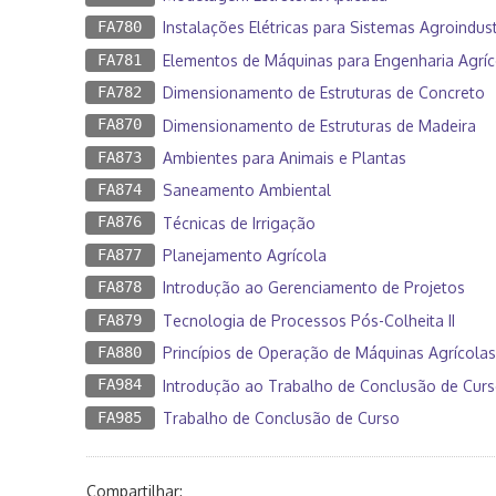
FA780
Instalações Elétricas para Sistemas Agroindust
FA781
Elementos de Máquinas para Engenharia Agríc
FA782
Dimensionamento de Estruturas de Concreto
FA870
Dimensionamento de Estruturas de Madeira
FA873
Ambientes para Animais e Plantas
FA874
Saneamento Ambiental
FA876
Técnicas de Irrigação
FA877
Planejamento Agrícola
FA878
Introdução ao Gerenciamento de Projetos
FA879
Tecnologia de Processos Pós-Colheita II
FA880
Princípios de Operação de Máquinas Agrícolas
FA984
Introdução ao Trabalho de Conclusão de Cur
FA985
Trabalho de Conclusão de Curso
Compartilhar: