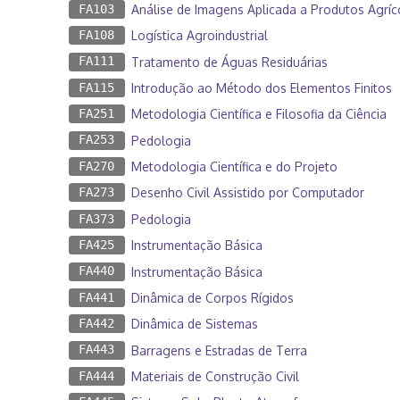
FA103
Análise de Imagens Aplicada a Produtos Agríc
FA108
Logística Agroindustrial
FA111
Tratamento de Águas Residuárias
FA115
Introdução ao Método dos Elementos Finitos
FA251
Metodologia Científica e Filosofia da Ciência
FA253
Pedologia
FA270
Metodologia Científica e do Projeto
FA273
Desenho Civil Assistido por Computador
FA373
Pedologia
FA425
Instrumentação Básica
FA440
Instrumentação Básica
FA441
Dinâmica de Corpos Rígidos
FA442
Dinâmica de Sistemas
FA443
Barragens e Estradas de Terra
FA444
Materiais de Construção Civil