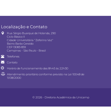
Localização e Contato
Rua Sérgio Buarque de Holanda, 290
Ciclo Básico II
Cidade Universitária "Zeferino Vaz"
Bairro Barão Geraldo
CEP 13083-859
Campinas - São Paulo - Brasil
Telefones
Contato
Horário de funcionamento das 8h45 às 22h30
Atendimento prioritário conforme previsto na
Lei 10048 de
11/08/2000
© 2026 - Diretoria Acadêmica da Unicamp