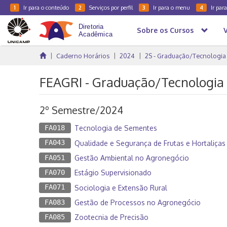
Ir para o conteúdo
Serviços por perfil
Ir para o menu
Ir par
1
2
3
4
Sobre os Cursos
Caderno Horários
2024
2S - Graduação/Tecnologia
FEAGRI - Graduação/Tecnologia
2º Semestre/2024
FA018
Tecnologia de Sementes
FA043
Qualidade e Segurança de Frutas e Hortaliças
FA051
Gestão Ambiental no Agronegócio
FA070
Estágio Supervisionado
FA071
Sociologia e Extensão Rural
FA083
Gestão de Processos no Agronegócio
FA085
Zootecnia de Precisão