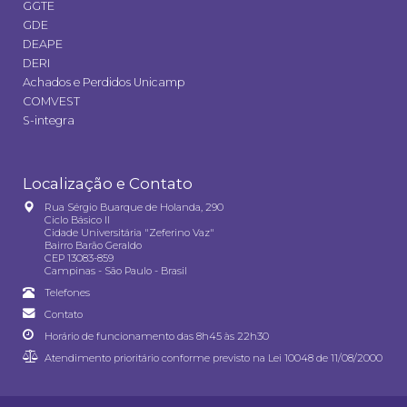
GGTE
GDE
DEAPE
DERI
Achados e Perdidos Unicamp
COMVEST
S-integra
Localização e Contato
Rua Sérgio Buarque de Holanda, 290
Ciclo Básico II
Cidade Universitária "Zeferino Vaz"
Bairro Barão Geraldo
CEP 13083-859
Campinas - São Paulo - Brasil
Telefones
Contato
Horário de funcionamento das 8h45 às 22h30
Atendimento prioritário conforme previsto na
Lei 10048 de 11/08/2000