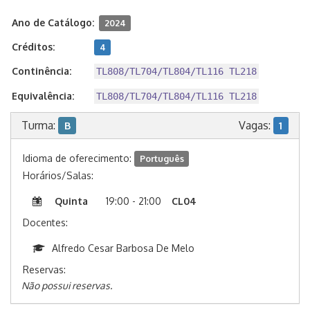
Ano de Catálogo:
2024
Créditos:
4
Continência:
TL808/TL704/TL804/TL116 TL218
Equivalência:
TL808/TL704/TL804/TL116 TL218
Turma:
Vagas:
B
1
Idioma de oferecimento:
Português
Horários/Salas:
Quinta
19:00 - 21:00
CL04
Docentes:
Alfredo Cesar Barbosa De Melo
Reservas:
Não possui reservas.