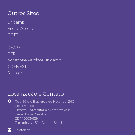
Outros Sites
Unicamp
Ensino Aberto
GGTE
GDE
DEAPE
DERI
Achados e Perdidos Unicamp
COMVEST
S-integra
Localização e Contato
Rua Sérgio Buarque de Holanda, 290
Ciclo Básico II
Cidade Universitária "Zeferino Vaz"
Bairro Barão Geraldo
CEP 13083-859
Campinas - São Paulo - Brasil
Telefones