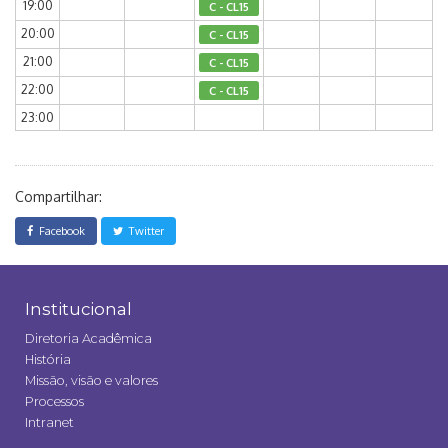
19:00
C - CL15
20:00
C - CL15
21:00
C - CL15
22:00
C - CL15
23:00
Compartilhar:
Facebook
Twitter
Institucional
Diretoria Acadêmica
História
Missão, visão e valores
Processos
Intranet