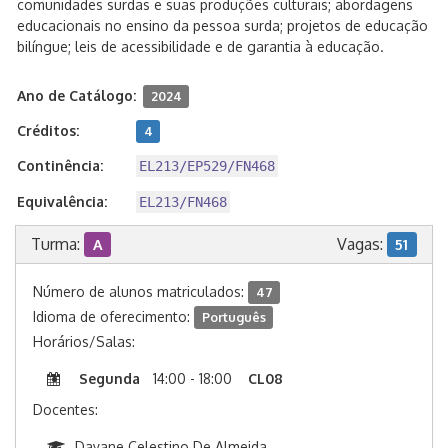
comunidades surdas e suas produções culturais; abordagens
educacionais no ensino da pessoa surda; projetos de educação
bilíngue; leis de acessibilidade e de garantia à educação.
Ano de Catálogo:
2024
Créditos:
4
Continência:
EL213/EP529/FN468
Equivalência:
EL213/FN468
Turma:
Vagas:
A
51
Número de alunos matriculados:
47
Idioma de oferecimento:
Português
Horários/Salas:
Segunda
14:00 - 18:00
CL08
Docentes:
Dayane Celestino De Almeida