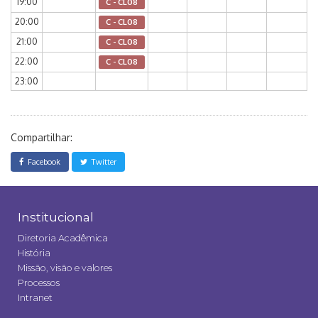
19:00
C - CL08
20:00
C - CL08
21:00
C - CL08
22:00
C - CL08
23:00
Compartilhar:
Facebook
Twitter
Institucional
Diretoria Acadêmica
História
Missão, visão e valores
Processos
Intranet