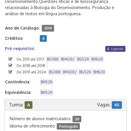
Desenvolvimento.Questões éticas e de biossegurança
relacionadas à Biologia do Desenvolvimento. Produção e
análise de textos em língua portuguesa.
Ano de Catálogo:
2019
Créditos:
4
Pré-requisitos:
Legenda
BG380 BH420/ BG520 BH620
De 2013 até 2017:
De 2018 até 2018:
BG380 BH420/ BG520 BH620
De 2019 até 2024:
Continência:
BH520
Equivalência:
BH520
Turma:
Vagas:
A
45
Número de alunos matriculados:
39
Idioma de oferecimento:
Português