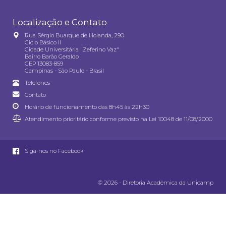
Localização e Contato
Rua Sérgio Buarque de Holanda, 290
Ciclo Básico II
Cidade Universitária "Zeferino Vaz"
Bairro Barão Geraldo
CEP 13083-859
Campinas - São Paulo - Brasil
Telefones
Contato
Horário de funcionamento das 8h45 às 22h30
Atendimento prioritário conforme previsto na
Lei 10048 de 11/08/2000
Siga-nos no Facebook
© 2026 - Diretoria Acadêmica da Unicamp