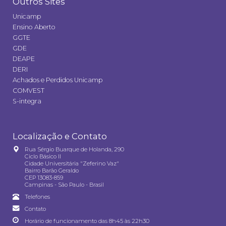
Outros Sites
Unicamp
Ensino Aberto
GGTE
GDE
DEAPE
DERI
Achados e Perdidos Unicamp
COMVEST
S-integra
Localização e Contato
Rua Sérgio Buarque de Holanda, 290
Ciclo Básico II
Cidade Universitária "Zeferino Vaz"
Bairro Barão Geraldo
CEP 13083-859
Campinas - São Paulo - Brasil
Telefones
Contato
Horário de funcionamento das 8h45 às 22h30