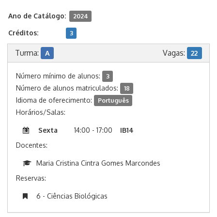
Ano de Catálogo:
2024
Créditos:
3
Turma:
Vagas:
A
22
Número mínimo de alunos:
3
Número de alunos matriculados:
18
Idioma de oferecimento:
Português
Horários/Salas:
Sexta
14:00 - 17:00
IB14
Docentes:
Maria Cristina Cintra Gomes Marcondes
Reservas:
6 - Ciências Biológicas