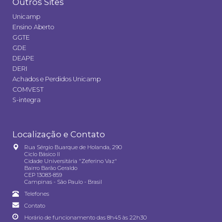
Outros Sites
Unicamp
Ensino Aberto
GGTE
GDE
DEAPE
DERI
Achados e Perdidos Unicamp
COMVEST
S-integra
Localização e Contato
Rua Sérgio Buarque de Holanda, 290
Ciclo Básico II
Cidade Universitária "Zeferino Vaz"
Bairro Barão Geraldo
CEP 13083-859
Campinas - São Paulo - Brasil
Telefones
Contato
Horário de funcionamento das 8h45 às 22h30