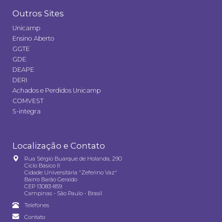
Outros Sites
Unicamp
Ensino Aberto
GGTE
GDE
DEAPE
DERI
Achados e Perdidos Unicamp
COMVEST
S-integra
Localização e Contato
Rua Sérgio Buarque de Holanda, 290
Ciclo Básico II
Cidade Universitária "Zeferino Vaz"
Bairro Barão Geraldo
CEP 13083-859
Campinas - São Paulo - Brasil
Telefones
Contato