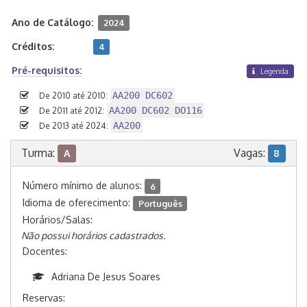
Ano de Catálogo:
2024
Créditos:
4
Pré-requisitos:
Legenda
AA200 DC602
De 2010 até 2010:
AA200 DC602 DO116
De 2011 até 2012:
AA200
De 2013 até 2024:
Turma:
Vagas:
A
8
Número mínimo de alunos:
6
Idioma de oferecimento:
Português
Horários/Salas:
Não possui horários cadastrados.
Docentes:
Adriana De Jesus Soares
Reservas: