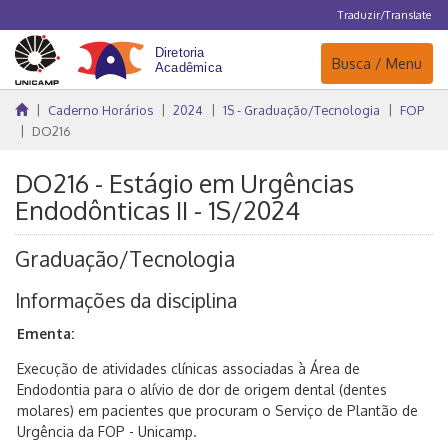
Traduzir/Translate
Navegação
Busca / Menu
Caderno Horários
2024
1S - Graduação/Tecnologia
FOP
DO216
DO216 - Estágio em Urgências
Endodônticas II - 1S/2024
Graduação/Tecnologia
Informações da disciplina
Ementa:
Execução de atividades clínicas associadas à Área de
Endodontia para o alívio de dor de origem dental (dentes
molares) em pacientes que procuram o Serviço de Plantão de
Urgência da FOP - Unicamp.