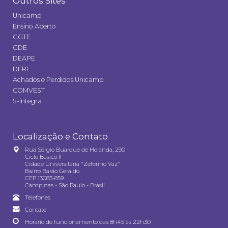
Outros Sites
Unicamp
Ensino Aberto
GGTE
GDE
DEAPE
DERI
Achados e Perdidos Unicamp
COMVEST
S-integra
Localização e Contato
Rua Sérgio Buarque de Holanda, 290
Ciclo Básico II
Cidade Universitária "Zeferino Vaz"
Bairro Barão Geraldo
CEP 13083-859
Campinas - São Paulo - Brasil
Telefones
Contato
Horário de funcionamento das 8h45 às 22h30