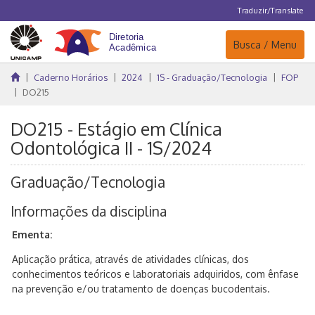
Traduzir/Translate
Navegação
Busca / Menu
Caderno Horários
2024
1S - Graduação/Tecnologia
FOP
DO215
DO215 - Estágio em Clínica
Odontológica II - 1S/2024
Graduação/Tecnologia
Informações da disciplina
Ementa:
Aplicação prática, através de atividades clínicas, dos
conhecimentos teóricos e laboratoriais adquiridos, com ênfase
na prevenção e/ou tratamento de doenças bucodentais.