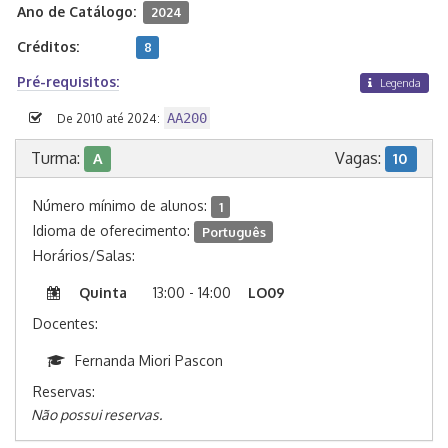
Ano de Catálogo:
2024
Créditos:
8
Pré-requisitos:
Legenda
AA200
De 2010 até 2024:
Turma:
Vagas:
A
10
Número mínimo de alunos:
1
Idioma de oferecimento:
Português
Horários/Salas:
Quinta
13:00 - 14:00
LO09
Docentes:
Fernanda Miori Pascon
Reservas:
Não possui reservas.