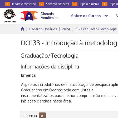
Ir para o conteúdo
Serviços por perfil
Ir para o menu
Ir par
1
2
3
4
Sobre os Cursos
Caderno Horários
2024
1S - Graduação/Tecnologia
DO133 - Introdução à metodologi
Graduação/Tecnologia
Informações da disciplina
Ementa:
Aspectos introdutórios de metodologia de pesquisa apli
Graduandos em Odontologia com vistas a
instrumentalizá-los para melhor compreensão e desenvo
iniciação científica nesta área.
Turma:
A