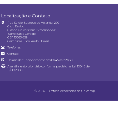
Localização e Contato
Rua Sérgio Buarque de Holanda, 290
Ciclo Básico II
Cidade Universitária "Zeferino Vaz"
Bairro Barão Geraldo
CEP 13083-859
Campinas - São Paulo - Brasil
Telefones
Contato
Horário de funcionamento das 8h45 às 22h30
Atendimento prioritário conforme previsto na
Lei 10048 de
11/08/2000
© 2026 - Diretoria Acadêmica da Unicamp