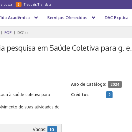
a a busca
Traduzir/Translate
5
Vida Acadêmica
Serviços Oferecidos
DAC Explica
FOP
DO133
a pesquisa em Saúde Coletiva para g. e
Ano de Catálogo:
2024
cada à saúde coletiva para
Créditos:
2
lvimento de suas atividades de
Vagas:
10