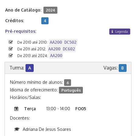
Ano de Catálogo:
2024
Créditos:
4
Pré-requisitos:
Legenda
AA200 DC502
De 2010 até 2010:
AA200 DC602
De 2011 até 2012:
AA200
De 2013 até 2024:
Turma:
Vagas:
A
8
Número mínimo de alunos:
6
Idioma de oferecimento:
Português
Horários/Salas:
Terça
13:00 - 14:00
FO05
Docentes:
Adriana De Jesus Soares