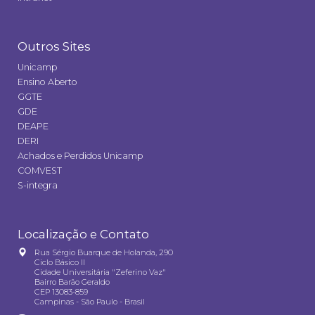
Outros Sites
Unicamp
Ensino Aberto
GGTE
GDE
DEAPE
DERI
Achados e Perdidos Unicamp
COMVEST
S-integra
Localização e Contato
Rua Sérgio Buarque de Holanda, 290
Ciclo Básico II
Cidade Universitária "Zeferino Vaz"
Bairro Barão Geraldo
CEP 13083-859
Campinas - São Paulo - Brasil