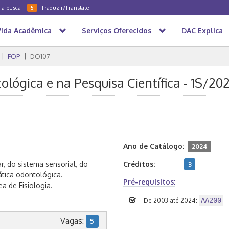
a a busca
Traduzir/Translate
5
Vida Acadêmica
Serviços Oferecidos
DAC Explica
FOP
DO107
ológica e na Pesquisa Científica - 1S/20
Ano de Catálogo:
2024
r, do sistema sensorial, do
Créditos:
3
tica odontológica.
Pré-requisitos:
a de Fisiologia.
AA200
De 2003 até 2024:
Vagas:
5