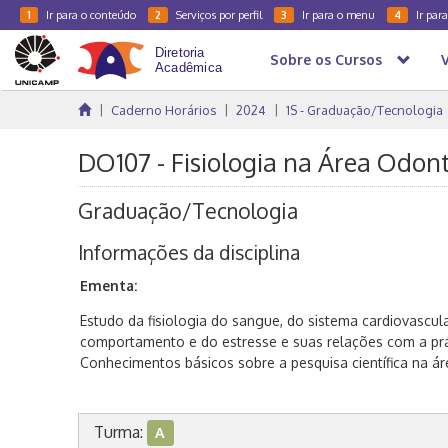
Ir para o conteúdo
Serviços por perfil
Ir para o menu
Ir par
1
2
3
4
Sobre os Cursos
Caderno Horários
2024
1S - Graduação/Tecnologia
DO107 - Fisiologia na Área Odont
Graduação/Tecnologia
Informações da disciplina
Ementa:
Estudo da fisiologia do sangue, do sistema cardiovascula
comportamento e do estresse e suas relações com a prá
Conhecimentos básicos sobre a pesquisa científica na áre
Turma:
A