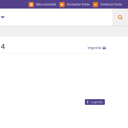
Alto-contraste
Aumentar fonte
Diminuir fonte
24
Imprimir
Legenda