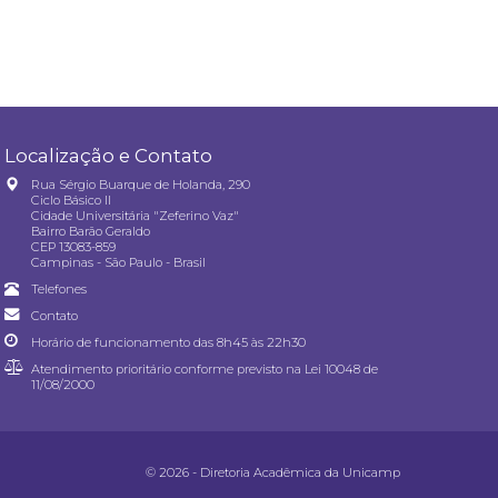
Localização e Contato
Rua Sérgio Buarque de Holanda, 290
Ciclo Básico II
Cidade Universitária "Zeferino Vaz"
Bairro Barão Geraldo
CEP 13083-859
Campinas - São Paulo - Brasil
Telefones
Contato
Horário de funcionamento das 8h45 às 22h30
Atendimento prioritário conforme previsto na
Lei 10048 de
11/08/2000
© 2026 - Diretoria Acadêmica da Unicamp