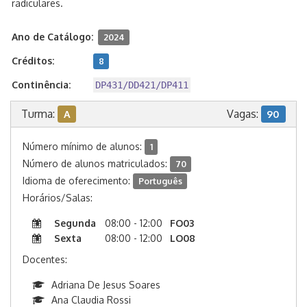
radiculares.
Ano de Catálogo:
2024
Créditos:
8
Continência:
DP431/DD421/DP411
Turma:
Vagas:
A
90
Número mínimo de alunos:
1
Número de alunos matriculados:
70
Idioma de oferecimento:
Português
Horários/Salas:
Segunda
08:00 - 12:00
FO03
Sexta
08:00 - 12:00
LO08
Docentes:
Adriana De Jesus Soares
Ana Claudia Rossi