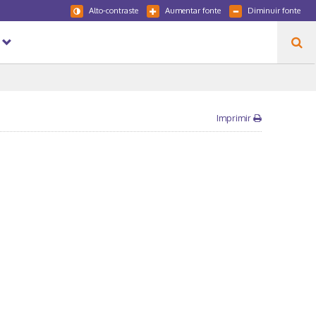
Alto-contraste
Aumentar fonte
Diminuir fonte
Imprimir