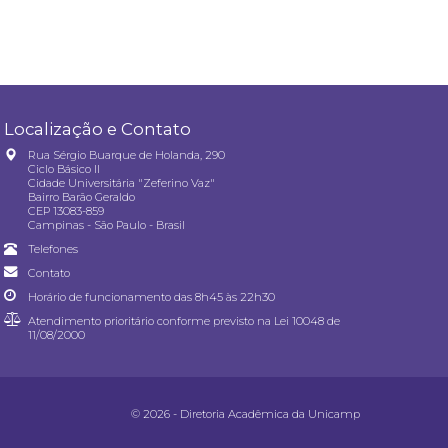
Localização e Contato
Rua Sérgio Buarque de Holanda, 290
Ciclo Básico II
Cidade Universitária "Zeferino Vaz"
Bairro Barão Geraldo
CEP 13083-859
Campinas - São Paulo - Brasil
Telefones
Contato
Horário de funcionamento das 8h45 às 22h30
Atendimento prioritário conforme previsto na
Lei 10048 de
11/08/2000
© 2026 - Diretoria Acadêmica da Unicamp