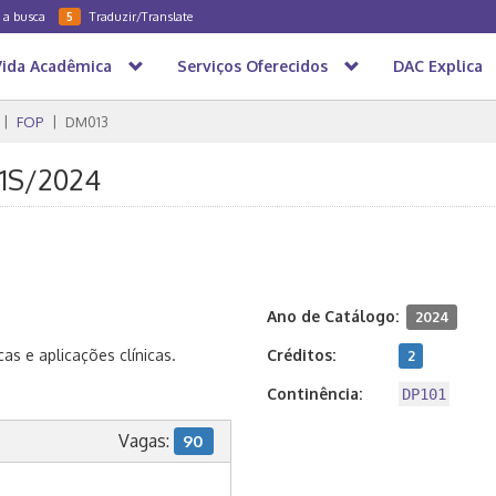
a a busca
Traduzir/Translate
5
Vida Acadêmica
Serviços Oferecidos
DAC Explica
FOP
DM013
- 1S/2024
Ano de Catálogo:
2024
as e aplicações clínicas.
Créditos:
2
Continência:
DP101
Vagas:
90