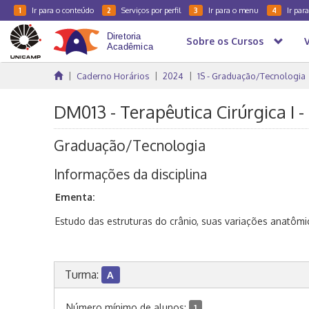
Ir para o conteúdo
Serviços por perfil
Ir para o menu
Ir par
1
2
3
4
Sobre os Cursos
Caderno Horários
2024
1S - Graduação/Tecnologia
DM013 - Terapêutica Cirúrgica I 
Graduação/Tecnologia
Informações da disciplina
Ementa:
Estudo das estruturas do crânio, suas variações anatômic
Turma:
A
Número mínimo de alunos:
1