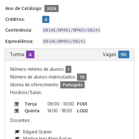
Ano de Catálogo:
2024
Créditos:
6
Continência:
DB106/BM401/BM403/DB241
Equivalência:
DB106/BM403/DB241
Turma:
Vagas:
A
90
Número mínimo de alunos:
1
Número de alunos matriculados:
78
Idioma de oferecimento:
Português
Horários/Salas:
Terça
08:00 - 10:00
FO01
Quinta
14:00 - 18:00
LO02
Docentes:
Edgard Graner
Marlise Inez Klein Furlan