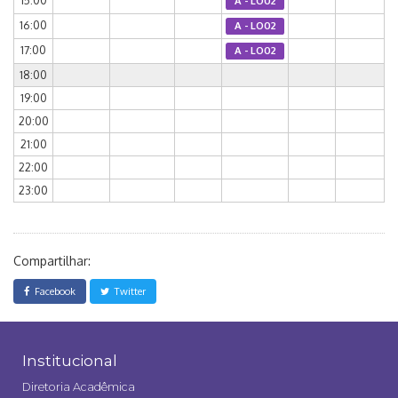
15:00
A - LO02
16:00
A - LO02
17:00
A - LO02
18:00
19:00
20:00
21:00
22:00
23:00
Compartilhar:
Facebook
Twitter
Institucional
Diretoria Acadêmica