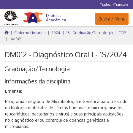
Traduzir/Translate
Navegação
Busca / Menu
Caderno Horários
2024
1S - Graduação/Tecnologia
FOP
DM012
DM012 - Diagnóstico Oral I - 1S/2024
Graduação/Tecnologia
Informações da disciplina
Ementa:
Programa integrado de Microbiologia e Genética para o estudo
da biologia molecular de células humanas e microrganismos
(eucarióticos, bacterianos e vírus) e suas principais aplicações
no diagnóstico e/ou controle de doenças genéticas e
microbianas.