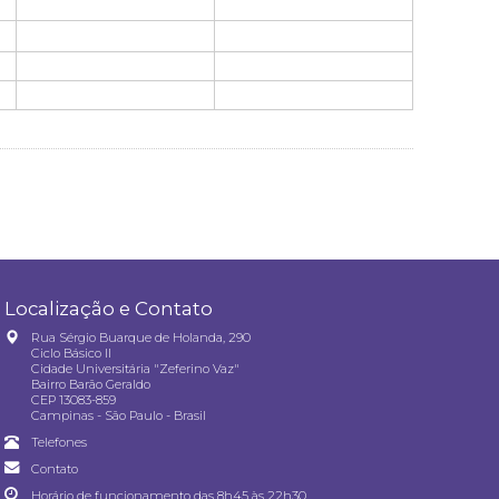
Localização e Contato
Rua Sérgio Buarque de Holanda, 290
Ciclo Básico II
Cidade Universitária "Zeferino Vaz"
Bairro Barão Geraldo
CEP 13083-859
Campinas - São Paulo - Brasil
Telefones
Contato
Horário de funcionamento das 8h45 às 22h30