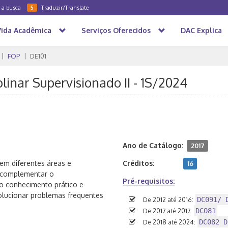
a a busca
Traduzir/Translate
5
Vida Acadêmica
Serviços Oferecidos
DAC Explica
FOP
DE101
plinar Supervisionado II - 1S/2024
Ano de Catálogo:
2017
 em diferentes áreas e
Créditos:
16
o complementar o
Pré-requisitos:
o conhecimento prático e
solucionar problemas frequentes
DC091/ 
De 2012 até 2016:
DC081
De 2017 até 2017:
DC082 D
De 2018 até 2024: