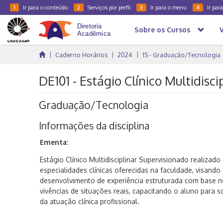
Ir para o conteúdo
Serviços por perfil
Ir para o menu
Ir par
1
2
3
4
Sobre os Cursos
Caderno Horários
2024
1S - Graduação/Tecnologia
DE101 - Estágio Clínico Multidisci
Graduação/Tecnologia
Informações da disciplina
Ementa:
Estágio Clínico Multidisciplinar Supervisionado realizado
especialidades clínicas oferecidas na faculdade, visand
desenvolvimento de experiência estruturada com base n
vivências de situações reais, capacitando o aluno para 
da atuação clínica profissional.