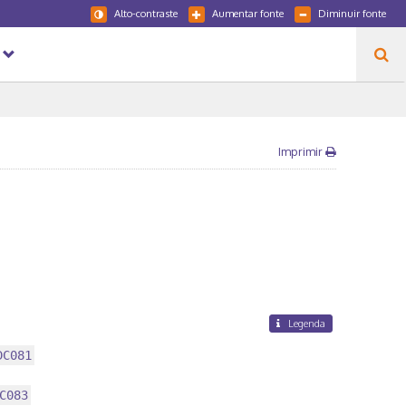
Alto-contraste
Aumentar fonte
Diminuir fonte
Imprimir
Legenda
DC081
C083