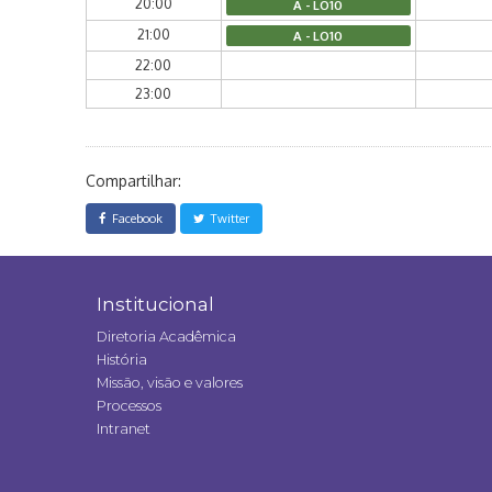
20:00
A - LO10
21:00
A - LO10
22:00
23:00
Compartilhar:
Facebook
Twitter
Institucional
Diretoria Acadêmica
História
Missão, visão e valores
Processos
Intranet