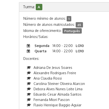
Turma:
A
Número mínimo de alunos:
1
Número de alunos matriculados:
65
Idioma de oferecimento:
Português
Horários/Salas:
Segunda
14:00 - 22:00
LO10
Quarta
14:00 - 22:00
LO10
Docentes:
Adriana De Jesus Soares
Alexandre Rodrigues Freire
Ana Claudia Rossi
Carolina Steiner Oliveira Alarcon
Debora Alves Nunes Leite Lima
Eduardo Cesar Almada Santos
Fernanda Miori Pascon
Flavio Henrique Baggio Aguiar