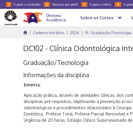
Ir para o conteúdo
Serviços por perfil
Ir para o menu
Ir par
1
2
3
4
Sobre os Cursos
Caderno Horários
2024
1S - Graduação/Tecnologia
DC102 - Clínica Odontológica Int
Graduação/Tecnologia
Informações da disciplina
Ementa:
Aplicação prática, através de atividades clínicas, dos c
disciplinas pré-requisitos, objetivando a prevenção e/o
odontológicas e procedimentos relacionados à Cirurgia, 
Dentística, Prótese Total, Prótese Parcial Removível e P
Urgência de 20 horas. Estágio Clínico Supervisionado de