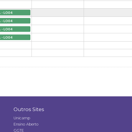
A - LO04
A - LO04
A - LO04
A - LO04
Outros Sites
Unicamp
Ensino Aberto
GGTE