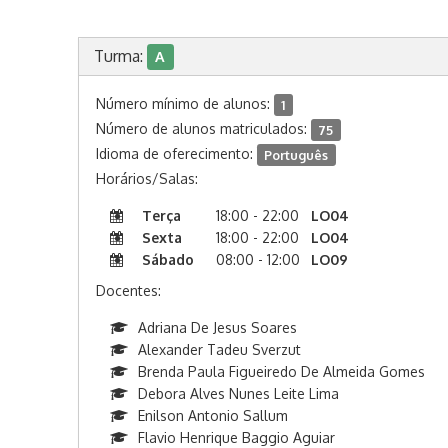
Turma:
A
Número mínimo de alunos:
1
Número de alunos matriculados:
75
Idioma de oferecimento:
Português
Horários/Salas:
Terça
18:00 - 22:00
LO04
Sexta
18:00 - 22:00
LO04
Sábado
08:00 - 12:00
LO09
Docentes:
Adriana De Jesus Soares
Alexander Tadeu Sverzut
Brenda Paula Figueiredo De Almeida Gomes
Debora Alves Nunes Leite Lima
Enilson Antonio Sallum
Flavio Henrique Baggio Aguiar