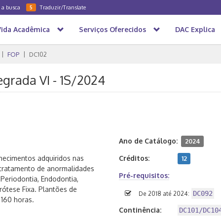
a a busca
Traduzir/Translate
5
Vida Acadêmica
Serviços Oferecidos
DAC Explica
FOP
DC102
egrada VI - 1S/2024
Ano de Catálogo:
2024
onhecimentos adquiridos nas
Créditos:
12
u tratamento de anormalidades
Pré-requisitos:
Periodontia, Endodontia,
rótese Fixa. Plantões de
DC092
De 2018 até 2024:
 160 horas.
Continência:
DC101/DC10