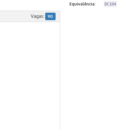
Equivalência:
DC104
Vagas:
90