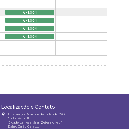
A - LO04
A - LO04
A - LO04
A - LO04
Localização e Contato
Rua Sérgio Buarque de Holanda, 290
Ciclo Básico II
Cidade Universitária "Zeferino Vaz"
Bairro Barão Geraldo