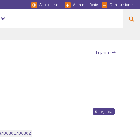
Alto-contraste
Aumentar fonte
Diminuir fonte
Imprimir
Legenda
4/DC801/DC802