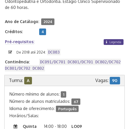
Odontopediatria e Ortodontia. Estágio Clínico Supervisionado
de 60 horas.
Ano de Catálogo:
2024
Créditos:
4
Pré-requisitos:
Legenda
DC083
De 2018 até 2024:
Continência:
DC091/DC701 DC801/DC701 DC802/DC702
DC801/DC702 DC802
Turma:
Vagas:
A
90
Número mínimo de alunos:
1
Número de alunos matriculados:
67
Idioma de oferecimento:
Português
Horários/Salas:
Quinta
14:00 - 18:00
LO09