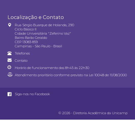
Localização e Contato
Rua Sérgio Buarque de Holanda, 290
Ciclo Básico II
Cidade Universitária "Zeferino Vaz"
Bairro Barão Geraldo
CEP 13083-859
Campinas - São Paulo - Brasil
Telefones
Contato
Horário de funcionamento das 8h45 às 22h30
Atendimento prioritário conforme previsto na
Lei 10048 de 11/08/2000
Siga-nos no Facebook
© 2026 - Diretoria Acadêmica da Unicamp