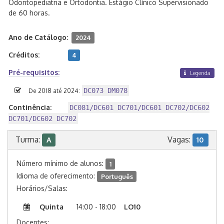
Odontopediatria e Ortodontia. Estágio Clínico Supervisionado
de 60 horas.
Ano de Catálogo:
2024
Créditos:
4
Pré-requisitos:
Legenda
DC073 DM078
De 2018 até 2024:
Continência:
DC081/DC601 DC701/DC601 DC702/DC602
DC701/DC602 DC702
Turma:
Vagas:
A
10
Número mínimo de alunos:
1
Idioma de oferecimento:
Português
Horários/Salas:
Quinta
14:00 - 18:00
LO10
Docentes: