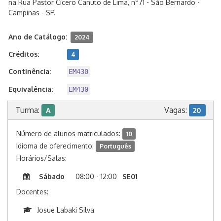
na Rua Pastor Cícero Canuto de Lima, nº71 - São Bernardo -
Campinas - SP.
Ano de Catálogo:
2024
Créditos:
4
Continência:
EM430
Equivalência:
EM430
Turma:
Vagas:
A
20
Número de alunos matriculados:
10
Idioma de oferecimento:
Português
Horários/Salas:
Sábado
08:00 - 12:00
SE01
Docentes:
Josue Labaki Silva