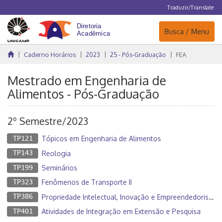
Traduzir/Translate
Navegação
Busca / Menu
Caderno Horários
2023
2S - Pós-Graduação
FEA
Mestrado em Engenharia de
Alimentos - Pós-Graduação
2º Semestre/2023
TP121
Tópicos em Engenharia de Alimentos
TP143
Reologia
TP199
Seminários
TP323
Fenômenos de Transporte II
TP386
Propriedade Intelectual, Inovação e Empreendedorismo
TP401
Atividades de Integração em Extensão e Pesquisa