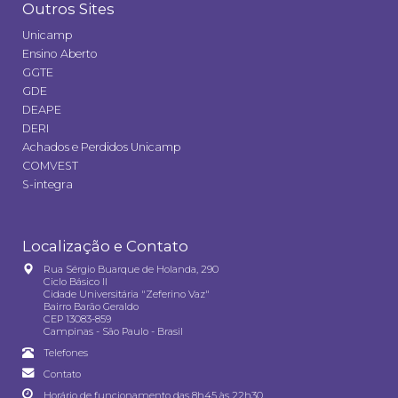
Outros Sites
Unicamp
Ensino Aberto
GGTE
GDE
DEAPE
DERI
Achados e Perdidos Unicamp
COMVEST
S-integra
Localização e Contato
Rua Sérgio Buarque de Holanda, 290
Ciclo Básico II
Cidade Universitária "Zeferino Vaz"
Bairro Barão Geraldo
CEP 13083-859
Campinas - São Paulo - Brasil
Telefones
Contato
Horário de funcionamento das 8h45 às 22h30