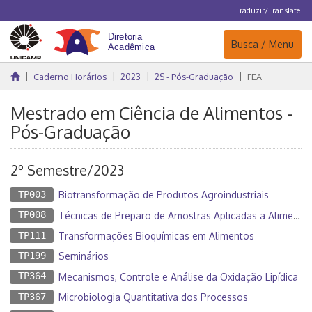
Traduzir/Translate
Navegação
Busca / Menu
Caderno Horários
2023
2S - Pós-Graduação
FEA
Mestrado em Ciência de Alimentos -
Pós-Graduação
2º Semestre/2023
TP003
Biotransformação de Produtos Agroindustriais
TP008
Técnicas de Preparo de Amostras Aplicadas a Alimentos
TP111
Transformações Bioquímicas em Alimentos
TP199
Seminários
TP364
Mecanismos, Controle e Análise da Oxidação Lipídica
TP367
Microbiologia Quantitativa dos Processos