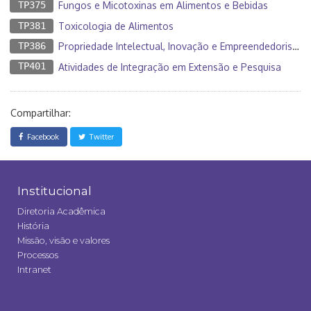
TP375
Fungos e Micotoxinas em Alimentos e Bebidas
TP381
Toxicologia de Alimentos
TP386
Propriedade Intelectual, Inovação e Empreendedorismo
TP401
Atividades de Integração em Extensão e Pesquisa
Compartilhar:
Facebook
Twitter
Institucional
Diretoria Acadêmica
História
Missão, visão e valores
Processos
Intranet