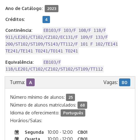
Ano de Catálogo:
2023
Créditos:
4
Continência:
EB103/F 103/F 108/F 118/F
911/LE201/CT102/CZ102/EC131/F 109/F 133/F
200/ST102/ST109/TS143/TT112/F 101 F 102/TE141
TE241/TE141 TO241/TO141 TO241
Equivalência:
EB103/F
118/LE201/CT102/CZ102/ST102/ST109/TT112
Turma:
Vagas:
A
80
Número mínimo de alunos:
25
Número de alunos matriculados:
68
Idioma de oferecimento:
Português
Horários/Salas:
Segunda
10:00 - 12:00
CB01
Quarta
10:00 - 12:00
CB01