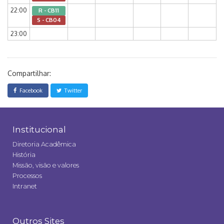
22:00
R - CB11
S - CB04
23:00
Compartilhar:
Facebook
Twitter
Institucional
Diretoria Acadêmica
História
Missão, visão e valores
Processos
Intranet
Outros Sites