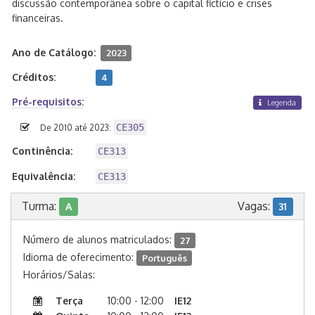
discussão contemporânea sobre o capital fictício e crises
financeiras.
Ano de Catálogo:
2023
Créditos:
4
Pré-requisitos:
Legenda
CE305
De 2010 até 2023:
Continência:
CE313
Equivalência:
CE313
Turma:
Vagas:
A
31
Número de alunos matriculados:
27
Idioma de oferecimento:
Português
Horários/Salas:
Terça
10:00 - 12:00
IE12