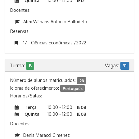
Quinta
10:00 - 12:00
IE12
Docentes:
Alex Wilhans Antonio Palludeto
Reservas:
17 - Ciências Econômicas /2022
Turma:
Vagas:
B
31
Número de alunos matriculados:
28
Idioma de oferecimento:
Português
Horários/Salas:
Terça
10:00 - 12:00
IE08
Quinta
10:00 - 12:00
IE08
Docentes:
Denis Maracci Gimenez