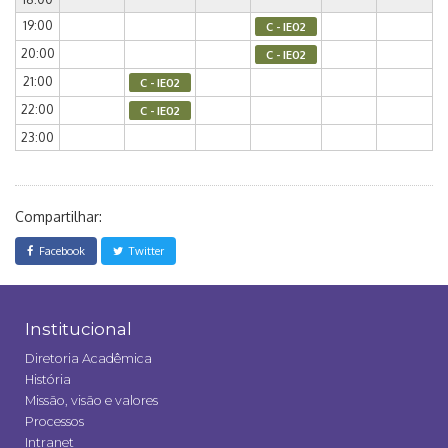
19:00
C - IE02
20:00
C - IE02
21:00
C - IE02
22:00
C - IE02
23:00
Compartilhar:
Facebook
Twitter
Institucional
Diretoria Acadêmica
História
Missão, visão e valores
Processos
Intranet