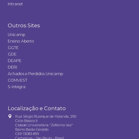
Intranet
Outros Sites
Unicamp
Ensino Aberto
GGTE
GDE
DEAPE
DERI
Achados e Perdidos Unicamp
COMVEST
S-integra
Localização e Contato
Rua Sérgio Buarque de Holanda, 290
Ciclo Básico II
Cidade Universitária "Zeferino Vaz"
Bairro Barão Geraldo
CEP 13083-859
Campinas - São Paulo - Brasil