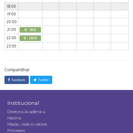
18:00
19:00
20:00
21:00
B - IB12
22:00
B - LB01
23:00
Compartilhar:
Facebook
Twitter
Institucional
Diretoria Acadêmica
História
Missão, visão e valores
Processos