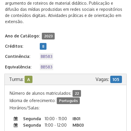
argumento de roteiros de material didático. Publicação e
difusão das mídias produzidas em redes sociais e repositórios
de conteúdos digitais. Atividades práticas e de orientação em
extensão.
Ano de Catálogo:
2023
Créditos:
8
Continência:
BB583
Equivalência:
BB583
Turma:
Vagas:
A
105
Número de alunos matriculados:
22
Idioma de oferecimento:
Português
Horários/Salas:
Segunda
10:00 - 11:00
IB01
Segunda
11:00 - 12:00
MB03