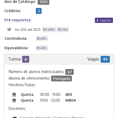
Ano de Catálogo:
2023
Créditos:
2
Pré-requisitos:
Legenda
BG180/ BG181
De 2013 até 2023:
Continência:
BG481
Equivalência:
BG481
Turma:
Vagas:
A
45
Número de alunos matriculados:
47
Idioma de oferecimento:
Português
Horários/Salas:
Quinta
10:00 - 11:00
IB15
Quinta
11:00 - 12:00
MB04
Docentes: