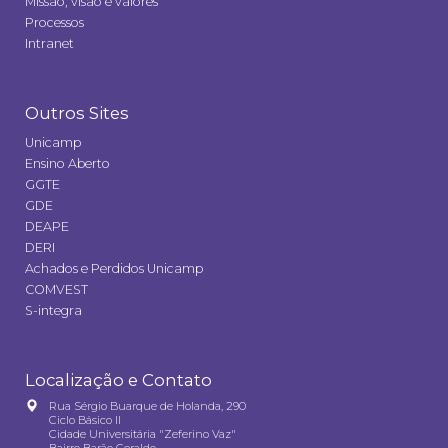
Missão, visão e valores
Processos
Intranet
Outros Sites
Unicamp
Ensino Aberto
GGTE
GDE
DEAPE
DERI
Achados e Perdidos Unicamp
COMVEST
S-integra
Localização e Contato
Rua Sérgio Buarque de Holanda, 290
Ciclo Básico II
Cidade Universitária "Zeferino Vaz"