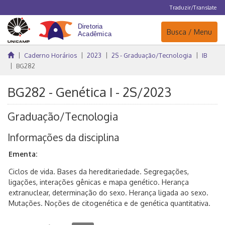
Traduzir/Translate
Navegação
Busca / Menu
Caderno Horários
2023
2S - Graduação/Tecnologia
IB
BG282
BG282 - Genética I - 2S/2023
Graduação/Tecnologia
Informações da disciplina
Ementa:
Ciclos de vida. Bases da hereditariedade. Segregações,
ligações, interações gênicas e mapa genético. Herança
extranuclear, determinação do sexo. Herança ligada ao sexo.
Mutações. Noções de citogenética e de genética quantitativa.