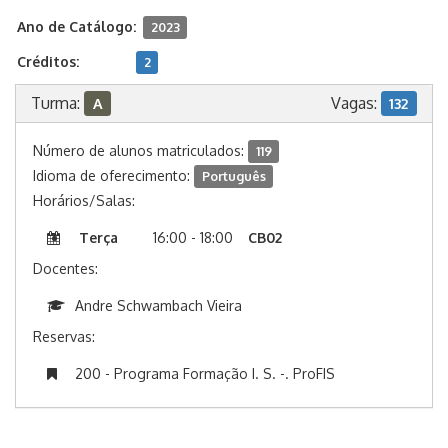
Ano de Catálogo:
2023
Créditos:
2
Turma:
Vagas:
A
132
Número de alunos matriculados:
119
Idioma de oferecimento:
Português
Horários/Salas:
Terça
16:00 - 18:00
CB02
Docentes:
Andre Schwambach Vieira
Reservas:
200 - Programa Formação I. S. -. ProFIS