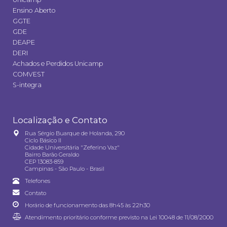
Ensino Aberto
GGTE
GDE
DEAPE
DERI
Achados e Perdidos Unicamp
COMVEST
S-integra
Localização e Contato
Rua Sérgio Buarque de Holanda, 290
Ciclo Básico II
Cidade Universitária "Zeferino Vaz"
Bairro Barão Geraldo
CEP 13083-859
Campinas - São Paulo - Brasil
Telefones
Contato
Horário de funcionamento das 8h45 às 22h30
Atendimento prioritário conforme previsto na
Lei 10048 de 11/08/2000