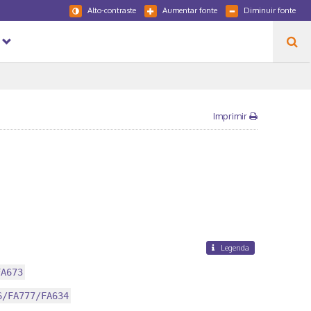
Alto-contraste
Aumentar fonte
Diminuir fonte
Imprimir
Legenda
FA673
6/FA777/FA634