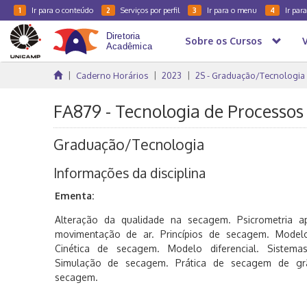
Ir para o conteúdo
Serviços por perfil
Ir para o menu
Ir par
1
2
3
4
Sobre os Cursos
Caderno Horários
2023
2S - Graduação/Tecnologia
FA879 - Tecnologia de Processos 
Graduação/Tecnologia
Informações da disciplina
Ementa:
Alteração da qualidade na secagem. Psicrometria a
movimentação de ar. Princípios de secagem. Model
Cinética de secagem. Modelo diferencial. Siste
Simulação de secagem. Prática de secagem de grã
secagem.