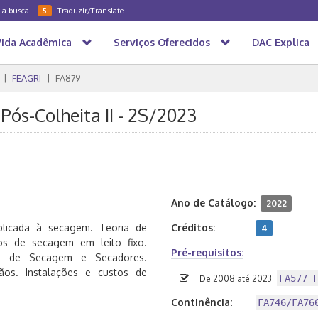
a a busca
Traduzir/Translate
5
Vida Acadêmica
Serviços Oferecidos
DAC Explica
FEAGRI
FA879
Pós-Colheita II - 2S/2023
Ano de Catálogo:
2022
plicada à secagem. Teoria de
Créditos:
4
os de secagem em leito fixo.
Pré-requisitos:
mas de Secagem e Secadores.
os. Instalações e custos de
FA577 
De 2008 até 2023:
Continência:
FA746/FA76