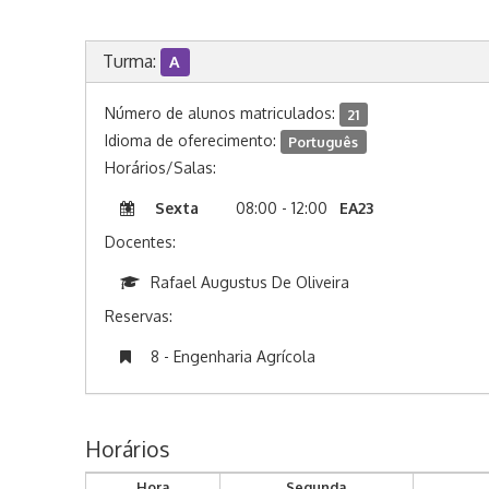
Turma:
A
Número de alunos matriculados:
21
Idioma de oferecimento:
Português
Horários/Salas:
Sexta
08:00 - 12:00
EA23
Docentes:
Rafael Augustus De Oliveira
Reservas:
8 - Engenharia Agrícola
Horários
Hora
Segunda