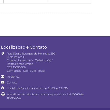
Localização e Contato
Rua Sérgio Buarque de Holanda, 290
Ciclo Básico II
Cidade Universitária "Zeferino Vaz"
Bairro Barão Geraldo
CEP 13083-859
Campinas - São Paulo - Brasil
Telefones
Contato
Horário de funcionamento das 8h45 às 22h30
Atendimento prioritário conforme previsto na
Lei 10048 de
11/08/2000