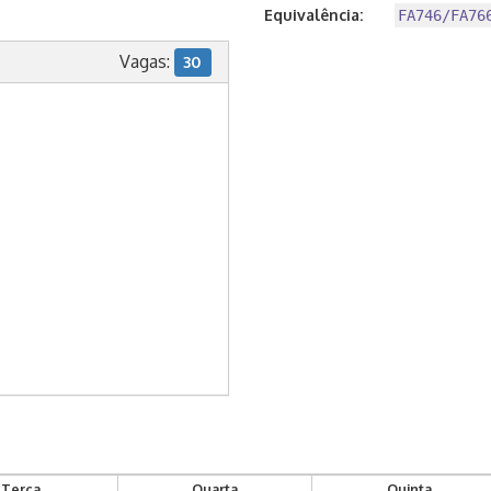
Equivalência:
FA746/FA76
Vagas:
30
Terça
Quarta
Quinta