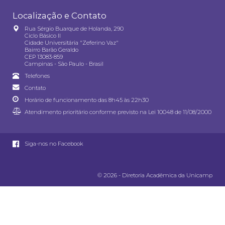
Localização e Contato
Rua Sérgio Buarque de Holanda, 290
Ciclo Básico II
Cidade Universitária "Zeferino Vaz"
Bairro Barão Geraldo
CEP 13083-859
Campinas - São Paulo - Brasil
Telefones
Contato
Horário de funcionamento das 8h45 às 22h30
Atendimento prioritário conforme previsto na
Lei 10048 de 11/08/2000
Siga-nos no Facebook
© 2026 - Diretoria Acadêmica da Unicamp