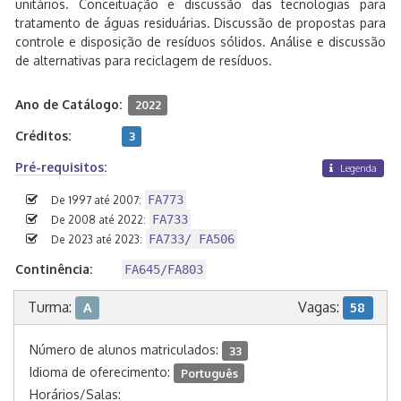
unitários. Conceituação e discussão das tecnologias para
tratamento de águas residuárias. Discussão de propostas para
controle e disposição de resíduos sólidos. Análise e discussão
de alternativas para reciclagem de resíduos.
Ano de Catálogo:
2022
Créditos:
3
Pré-requisitos:
Legenda
FA773
De 1997 até 2007:
FA733
De 2008 até 2022:
FA733/ FA506
De 2023 até 2023:
Continência:
FA645/FA803
Turma:
Vagas:
A
58
Número de alunos matriculados:
33
Idioma de oferecimento:
Português
Horários/Salas: