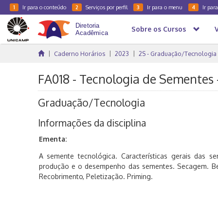
Ir para o conteúdo
Serviços por perfil
Ir para o menu
Ir par
1
2
3
4
Sobre os Cursos
Caderno Horários
2023
2S - Graduação/Tecnologia
FA018 - Tecnologia de Sementes 
Graduação/Tecnologia
Informações da disciplina
Ementa:
A semente tecnológica. Características gerais das s
produção e o desempenho das sementes. Secagem. Be
Recobrimento, Peletização. Priming.