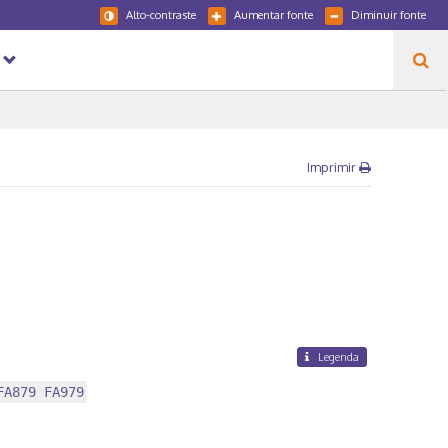
Alto-contraste
Aumentar fonte
Diminuir fonte
Imprimir
Legenda
FA879 FA979