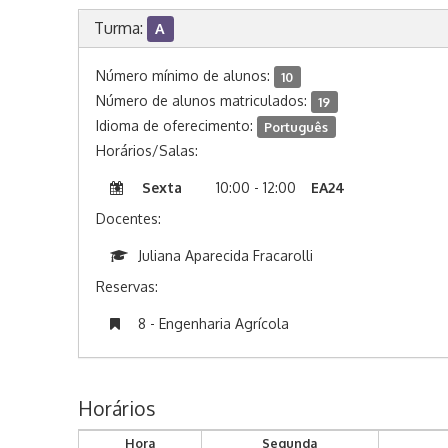
Turma:
A
Número mínimo de alunos:
10
Número de alunos matriculados:
19
Idioma de oferecimento:
Português
Horários/Salas:
Sexta
10:00 - 12:00
EA24
Docentes:
Juliana Aparecida Fracarolli
Reservas:
8 - Engenharia Agrícola
Horários
Hora
Segunda