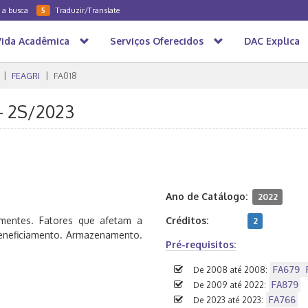
a a busca
Traduzir/Translate
5
Vida Acadêmica
Serviços Oferecidos
DAC Explica
FEAGRI
FA018
- 2S/2023
Ano de Catálogo:
2022
ementes. Fatores que afetam a
Créditos:
2
neficiamento. Armazenamento.
Pré-requisitos:
FA679 
De 2008 até 2008:
FA879
De 2009 até 2022:
FA766
De 2023 até 2023: