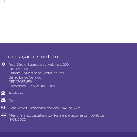
Localização e Contato
Rua Sérgio Buarque de Holanda, 290
Ciclo Básico II
Cidade Universitária "Zeferino Vaz"
Bairro Barão Geraldo
CEP 13083-859
Campinas - São Paulo - Brasil
Telefones
Contato
Horário de funcionamento das 8h45 às 22h30
Atendimento prioritário conforme previsto na
Lei 10048 de
11/08/2000