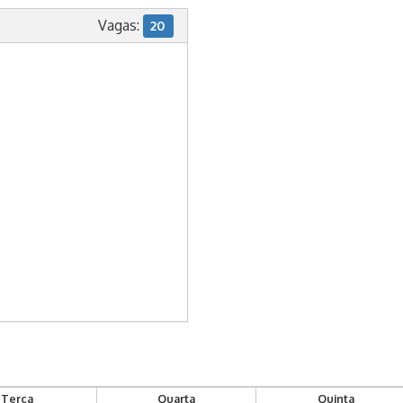
Vagas:
20
Terça
Quarta
Quinta