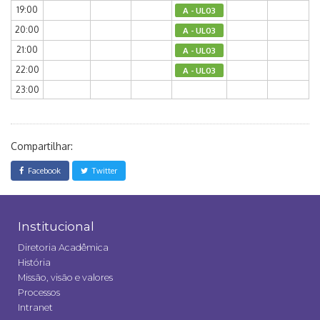
19:00
A - UL03
20:00
A - UL03
21:00
A - UL03
22:00
A - UL03
23:00
Compartilhar:
Facebook
Twitter
Institucional
Diretoria Acadêmica
História
Missão, visão e valores
Processos
Intranet