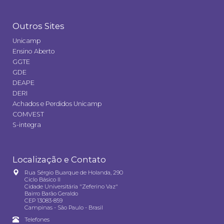
Outros Sites
Unicamp
Ensino Aberto
GGTE
GDE
DEAPE
DERI
Achados e Perdidos Unicamp
COMVEST
S-integra
Localização e Contato
Rua Sérgio Buarque de Holanda, 290
Ciclo Básico II
Cidade Universitária "Zeferino Vaz"
Bairro Barão Geraldo
CEP 13083-859
Campinas - São Paulo - Brasil
Telefones