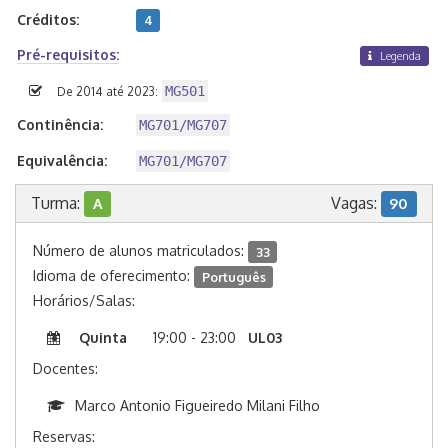
Créditos:
4
Pré-requisitos:
Legenda
MG501
De 2014 até 2023:
Continência:
MG701/MG707
Equivalência:
MG701/MG707
Turma:
Vagas:
A
90
Número de alunos matriculados:
33
Idioma de oferecimento:
Português
Horários/Salas:
Quinta
19:00 - 23:00
UL03
Docentes:
Marco Antonio Figueiredo Milani Filho
Reservas: