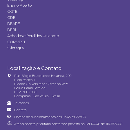
Ensino Aberto
GGTE
GDE
DEAPE
DERI
Achados e Perdidos Unicamp
COMVEST
S-integra
Localização e Contato
Rua Sérgio Buarque de Holanda, 290
Ciclo Básico II
Cidade Universitária "Zeferino Vaz"
Bairro Barão Geraldo
CEP 13083-859
Campinas - São Paulo - Brasil
Telefones
Contato
Horário de funcionamento das 8h45 às 22h30
Atendimento prioritário conforme previsto na
Lei 10048 de 11/08/2000