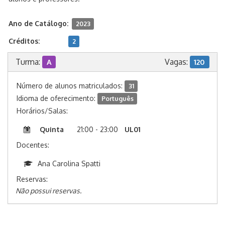
Ano de Catálogo:
2023
Créditos:
2
Turma:
Vagas:
A
120
Número de alunos matriculados:
31
Idioma de oferecimento:
Português
Horários/Salas:
Quinta
21:00 - 23:00
UL01
Docentes:
Ana Carolina Spatti
Reservas:
Não possui reservas.