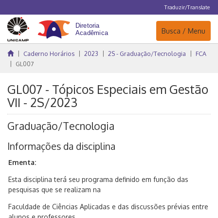
Traduzir/Translate
Navegação
Busca / Menu
Caderno Horários
2023
2S - Graduação/Tecnologia
FCA
GL007
GL007 - Tópicos Especiais em Gestão
VII - 2S/2023
Graduação/Tecnologia
Informações da disciplina
Ementa:
Esta disciplina terá seu programa definido em função das
pesquisas que se realizam na
Faculdade de Ciências Aplicadas e das discussões prévias entre
alunos e professores.