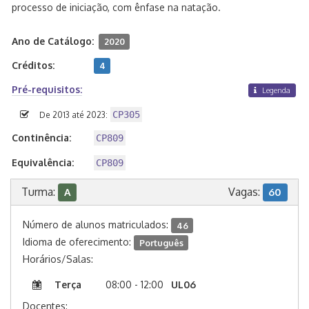
processo de iniciação, com ênfase na natação.
Ano de Catálogo:
2020
Créditos:
4
Pré-requisitos:
Legenda
CP305
De 2013 até 2023:
Continência:
CP809
Equivalência:
CP809
Turma:
Vagas:
A
60
Número de alunos matriculados:
46
Idioma de oferecimento:
Português
Horários/Salas:
Terça
08:00 - 12:00
UL06
Docentes: