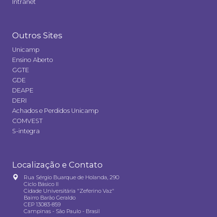
Intranet
Outros Sites
Unicamp
Ensino Aberto
GGTE
GDE
DEAPE
DERI
Achados e Perdidos Unicamp
COMVEST
S-integra
Localização e Contato
Rua Sérgio Buarque de Holanda, 290
Ciclo Básico II
Cidade Universitária "Zeferino Vaz"
Bairro Barão Geraldo
CEP 13083-859
Campinas - São Paulo - Brasil