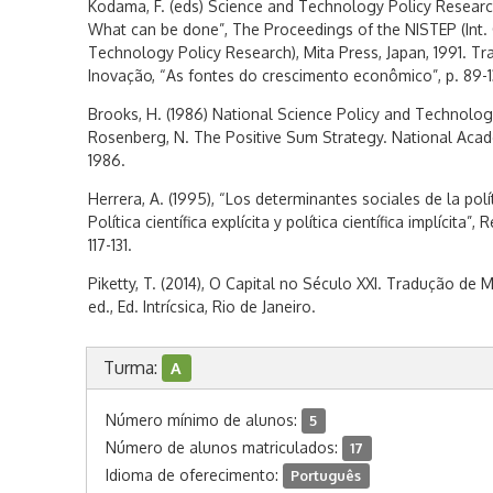
Kodama, F. (eds) Science and Technology Policy Researc
What can be done”, The Proceedings of the NISTEP (Int.
Technology Policy Research), Mita Press, Japan, 1991. T
Inovação, “As fontes do crescimento econômico”, p. 89-1
Brooks, H. (1986) National Science Policy and Technologi
Rosenberg, N. The Positive Sum Strategy. National Aca
1986.
Herrera, A. (1995), “Los determinantes sociales de la polít
Política científica explícita y política científica implícita”, 
117-131.
Piketty, T. (2014), O Capital no Século XXI. Tradução de
ed., Ed. Intrícsica, Rio de Janeiro.
Turma:
A
Número mínimo de alunos:
5
Número de alunos matriculados:
17
Idioma de oferecimento:
Português