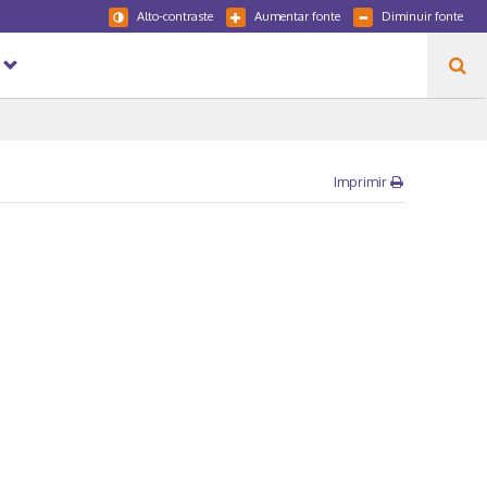
Alto-contraste
Aumentar fonte
Diminuir fonte
Imprimir