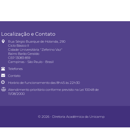
Localização e Contato
Rua Sérgio Buarque de Holanda, 290
Ciclo Básico II
Cidade Universitária "Zeferino Vaz"
Bairro Barão Geraldo
CEP 13083-859
Campinas - São Paulo - Brasil
Telefones
Contato
Horário de funcionamento das 8h45 às 22h30
Atendimento prioritário conforme previsto na
Lei 10048 de
11/08/2000
© 2026 - Diretoria Acadêmica da Unicamp