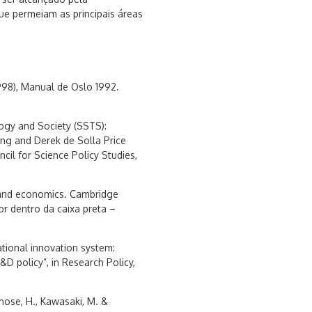
e permeiam as principais áreas
998), Manual de Oslo 1992.
logy and Society (SSTS):
ing and Derek de Solla Price
cil for Science Policy Studies,
 and economics. Cambridge
or dentro da caixa preta –
ational innovation system:
&D policy”, in Research Policy,
Inose, H., Kawasaki, M. &