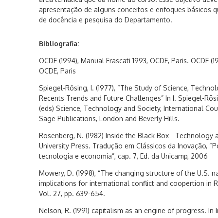
apresentação de alguns conceitos e enfoques básicos qu
de docência e pesquisa do Departamento.
Bibliografia:
OCDE (1994), Manual Frascati 1993, OCDE, Paris. OCDE (1
OCDE, Paris
Spiegel-Rösing, I. (1977), “The Study of Science, Techno
Recents Trends and Future Challenges” In I. Spiegel-Rös
(eds) Science, Technology and Society, International Coun
Sage Publications, London and Beverly Hills.
Rosenberg, N. (1982) Inside the Black Box - Technology
University Press. Tradução em Clássicos da Inovação, “P
tecnologia e economia”, cap. 7, Ed. da Unicamp, 2006
Mowery, D. (1998), “The changing structure of the U.S. n
implications for international conflict and coopertion in R
Vol. 27, pp. 639-654.
Nelson, R. (1991) capitalism as an engine of progress. In 