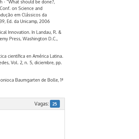
h - “What should be done?,
 Conf. on Science and
radução em Clássicos da
39, Ed. da Unicamp, 2006
cal Innovation. In Landau, R. &
demy Press, Washington D.C.,
ica científica en América Latina.
Redes, Vol. 2, n. 5, diciembre, pp.
 Monioca Baumgarten de Bolle, 1ª
Vagas:
25