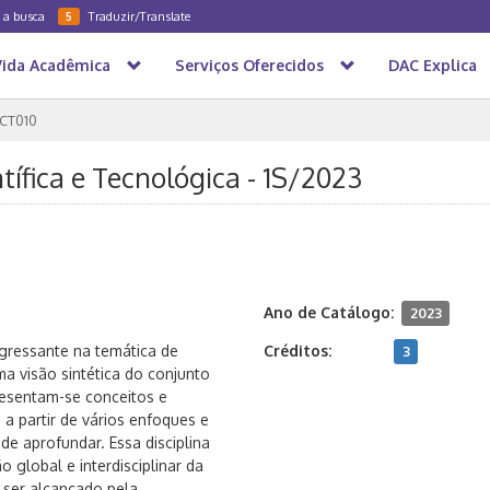
a a busca
Traduzir/Translate
5
Vida Acadêmica
Serviços Oferecidos
DAC Explica
CT010
ntífica e Tecnológica - 1S/2023
Ano de Catálogo:
2023
ingressante na temática de
Créditos:
3
uma visão sintética do conjunto
esentam-se conceitos e
, a partir de vários enfoques e
e aprofundar. Essa disciplina
global e interdisciplinar da
 ser alcançado pela