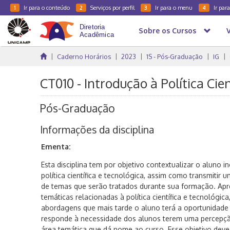
Ir para o conteúdo
Serviços por perfil
Ir para o menu
Ir par
1
2
3
4
Sobre os Cursos
Caderno Horários
2023
1S - Pós-Graduação
IG
CT010 - Introdução à Política Cie
Pós-Graduação
Informações da disciplina
Ementa:
Esta disciplina tem por objetivo contextualizar o aluno 
política científica e tecnológica, assim como transmitir 
de temas que serão tratados durante sua formação. Apr
temáticas relacionadas à política científica e tecnológica
abordagens que mais tarde o aluno terá a oportunidade d
responde à necessidade dos alunos terem uma percepção 
área temática que dá nome ao curso. Esse objetivo deve