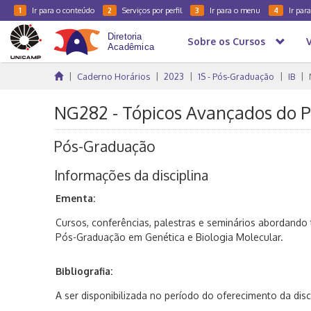
Ir para o conteúdo
Serviços por perfil
Ir para o menu
Ir par
1
2
3
4
Sobre os Cursos
Caderno Horários
2023
1S - Pós-Graduação
IB
NG282 - Tópicos Avançados do P
Pós-Graduação
Informações da disciplina
Ementa:
Cursos, conferências, palestras e seminários abordand
Pós-Graduação em Genética e Biologia Molecular.
Bibliografia:
A ser disponibilizada no período do oferecimento da disci