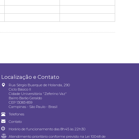
Localização e Contato
Rua Sérgio Buarque de Holanda, 290
Ciclo Básico II
Cidade Universitária "Zeferino Vaz"
Bairro Barão Geraldo
CEP 13083-859
Campinas - São Paulo - Brasil
Telefones
Contato
Horário de funcionamento das 8h45 às 22h30
Atendimento prioritário conforme previsto na
Lei 10048 de