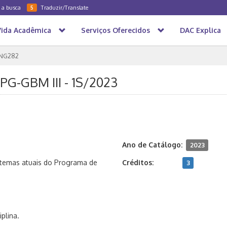
a a busca
Traduzir/Translate
5
Vida Acadêmica
Serviços Oferecidos
DAC Explica
NG282
PG-GBM III - 1S/2023
Ano de Catálogo:
2023
o temas atuais do Programa de
Créditos:
3
plina.