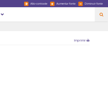
Alto-contraste
Aumentar fonte
Diminuir fonte
Imprimir