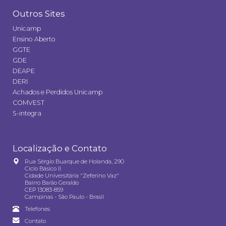
Outros Sites
Unicamp
Ensino Aberto
GGTE
GDE
DEAPE
DERI
Achados e Perdidos Unicamp
COMVEST
S-integra
Localização e Contato
Rua Sérgio Buarque de Holanda, 290
Ciclo Básico II
Cidade Universitária "Zeferino Vaz"
Bairro Barão Geraldo
CEP 13083-859
Campinas - São Paulo - Brasil
Telefones
Contato