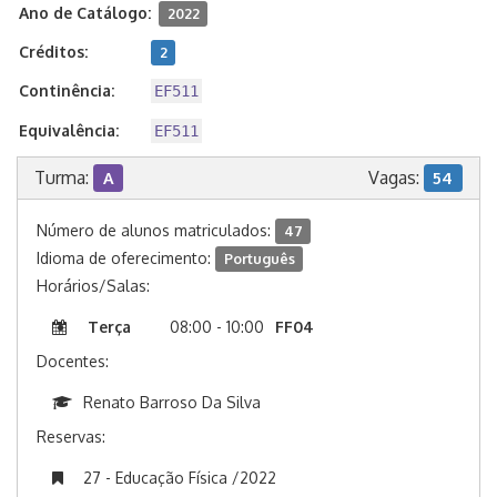
Ano de Catálogo:
2022
Créditos:
2
Continência:
EF511
Equivalência:
EF511
Turma:
Vagas:
A
54
Número de alunos matriculados:
47
Idioma de oferecimento:
Português
Horários/Salas:
Terça
08:00 - 10:00
FF04
Docentes:
Renato Barroso Da Silva
Reservas:
27 - Educação Física /2022