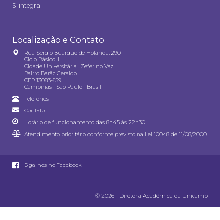
S-integra
Localização e Contato
Rua Sérgio Buarque de Holanda, 290
Ciclo Básico II
Cidade Universitária "Zeferino Vaz"
Bairro Barão Geraldo
CEP 13083-859
Campinas - São Paulo - Brasil
Telefones
Contato
Horário de funcionamento das 8h45 às 22h30
Atendimento prioritário conforme previsto na
Lei 10048 de 11/08/2000
Siga-nos no Facebook
© 2026 - Diretoria Acadêmica da Unicamp