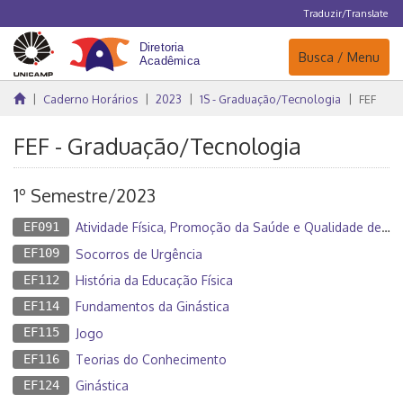
Traduzir/Translate
Navegação
Busca / Menu
Caderno Horários
2023
1S - Graduação/Tecnologia
FEF
FEF - Graduação/Tecnologia
1º Semestre/2023
EF091
Atividade Física, Promoção da Saúde e Qualidade de Vida
EF109
Socorros de Urgência
EF112
História da Educação Física
EF114
Fundamentos da Ginástica
EF115
Jogo
EF116
Teorias do Conhecimento
EF124
Ginástica