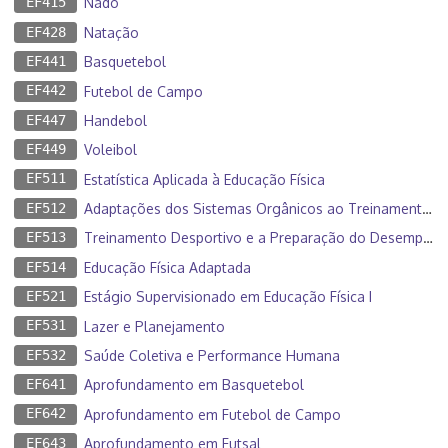
EF415
Nado
EF428
Natação
EF441
Basquetebol
EF442
Futebol de Campo
EF447
Handebol
EF449
Voleibol
EF511
Estatística Aplicada à Educação Física
EF512
Adaptações dos Sistemas Orgânicos ao Treinamento Físico
EF513
Treinamento Desportivo e a Preparação do Desempenho
EF514
Educação Física Adaptada
EF521
Estágio Supervisionado em Educação Física I
EF531
Lazer e Planejamento
EF532
Saúde Coletiva e Performance Humana
EF641
Aprofundamento em Basquetebol
EF642
Aprofundamento em Futebol de Campo
EF643
Aprofundamento em Futsal