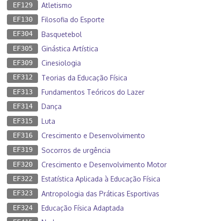
EF129
Atletismo
EF130
Filosofia do Esporte
EF304
Basquetebol
EF305
Ginástica Artística
EF309
Cinesiologia
EF312
Teorias da Educação Física
EF313
Fundamentos Teóricos do Lazer
EF314
Dança
EF315
Luta
EF316
Crescimento e Desenvolvimento
EF319
Socorros de urgência
EF320
Crescimento e Desenvolvimento Motor
EF322
Estatística Aplicada à Educação Física
EF323
Antropologia das Práticas Esportivas
EF324
Educação Física Adaptada