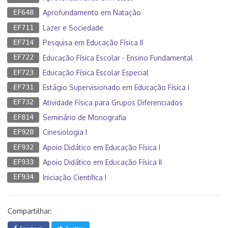
EF648
Aprofundamento em Natação
EF711
Lazer e Sociedade
EF714
Pesquisa em Educação Física II
EF722
Educação Física Escolar - Ensino Fundamental
EF723
Educação Física Escolar Especial
EF731
Estágio Supervisionado em Educação Física I
EF732
Atividade Física para Grupos Diferenciados
EF814
Seminário de Monografia
EF920
Cinesiologia I
EF932
Apoio Didático em Educação Física I
EF933
Apoio Didático em Educação Física II
EF934
Iniciação Científica I
Compartilhar: