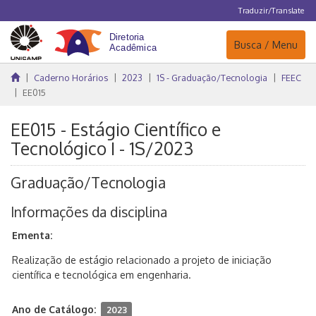
Traduzir/Translate
Navegação
Busca / Menu
Caderno Horários
2023
1S - Graduação/Tecnologia
FEEC
EE015
EE015 - Estágio Científico e
Tecnológico I - 1S/2023
Graduação/Tecnologia
Informações da disciplina
Ementa:
Realização de estágio relacionado a projeto de iniciação
científica e tecnológica em engenharia.
Ano de Catálogo:
2023