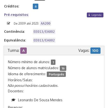
Créditos:
6
Pré-requisitos:
Legenda
AA200
De 2009 até 2023:
Continência:
EE013/EA002
Equivalência:
EE013/EA002
Turma:
Vagas:
A
100
Número mínimo de alunos:
1
Número de alunos matriculados:
16
Idioma de oferecimento:
Português
Horários/Salas:
Não possui horários cadastrados.
Docentes:
Leonardo De Souza Mendes
Reservas: