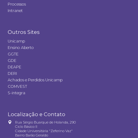
Processos
Intranet
Outros Sites
Unicamp
Ensino Aberto
GGTE
GDE
DEAPE
DERI
Achados e Perdidos Unicamp
COMVEST
S-integra
Localização e Contato
Rua Sérgio Buarque de Holanda, 290
Ciclo Básico II
Cidade Universitária "Zeferino Vaz"
Bairro Barão Geraldo