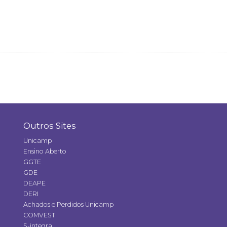
Outros Sites
Unicamp
Ensino Aberto
GGTE
GDE
DEAPE
DERI
Achados e Perdidos Unicamp
COMVEST
S-integra