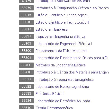
EA876
Introdução a Software de Sistema
EA979
Introdução à Computação Gráfica e ao Proc
EE015
Estágio Científico e Tecnológico I
EE016
Estágio Científico e Tecnológico II
EE017
Estágio em Empresa
EE097
Tópicos em Engenharia Elétrica
EE103
Laboratório de Engenharia Elétrica I
EE300
Fundamentos da Física Moderna
EE301
Laboratório de Fundamentos Físicos para a Eng
EE400
Métodos da Engenharia Elétrica
EE410
Introdução à Ciência dos Materiais para Engenh
EE521
Introdução à Teoria Eletromagnética
EE522
Laboratório de Eletromagnetismo
EE533
Eletrônica Básica I
EE534
Laboratório de Eletrônica Aplicada
EE540
Teoria Eletromagnética