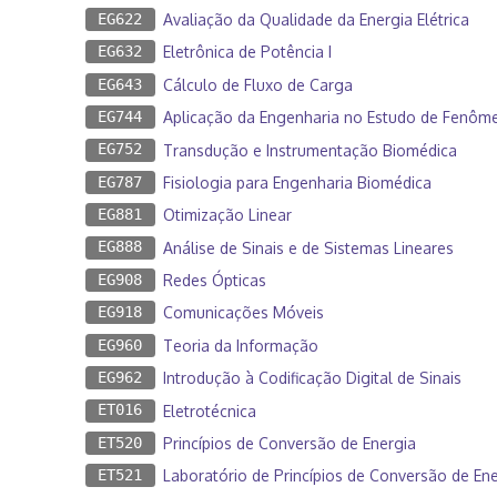
EG622
Avaliação da Qualidade da Energia Elétrica
EG632
Eletrônica de Potência I
EG643
Cálculo de Fluxo de Carga
EG744
Aplicação da Engenharia no Estudo de Fenôm
EG752
Transdução e Instrumentação Biomédica
EG787
Fisiologia para Engenharia Biomédica
EG881
Otimização Linear
EG888
Análise de Sinais e de Sistemas Lineares
EG908
Redes Ópticas
EG918
Comunicações Móveis
EG960
Teoria da Informação
EG962
Introdução à Codificação Digital de Sinais
ET016
Eletrotécnica
ET520
Princípios de Conversão de Energia
ET521
Laboratório de Princípios de Conversão de Ene