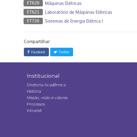
ET620
Máquinas Elétricas
ET621
Laboratório de Máquinas Elétricas
ET720
Sistemas de Energia Elétrica I
Compartilhar:
Facebook
Twitter
Institucional
Diretoria Acadêmica
História
Missão, visão e valores
Processos
Intranet