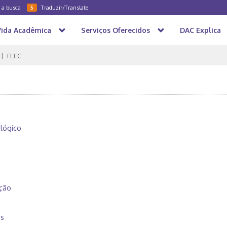
a a busca
Traduzir/Translate
5
Vida Acadêmica
Serviços Oferecidos
DAC Explica
FEEC
lógico
ução
os