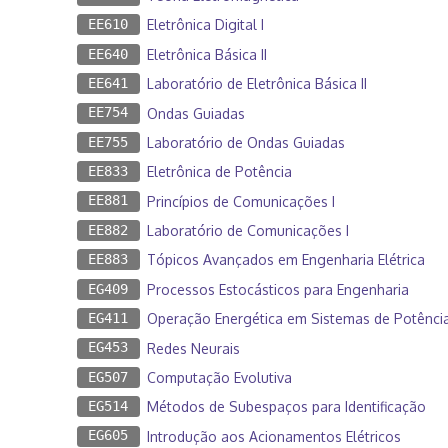
EE610
Eletrônica Digital I
EE640
Eletrônica Básica II
EE641
Laboratório de Eletrônica Básica II
EE754
Ondas Guiadas
EE755
Laboratório de Ondas Guiadas
EE833
Eletrônica de Potência
EE881
Princípios de Comunicações I
EE882
Laboratório de Comunicações I
EE883
Tópicos Avançados em Engenharia Elétrica
EG409
Processos Estocásticos para Engenharia
EG411
Operação Energética em Sistemas de Potênci
EG453
Redes Neurais
EG507
Computação Evolutiva
EG514
Métodos de Subespaços para Identificação
EG605
Introdução aos Acionamentos Elétricos