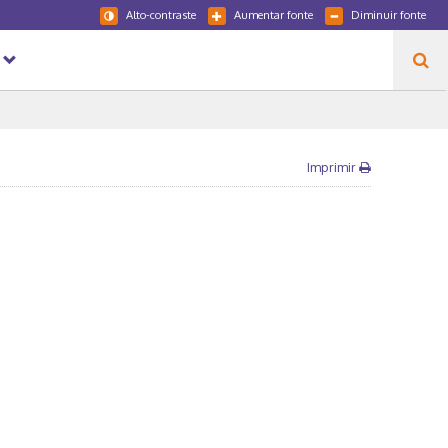
Alto-contraste
Aumentar fonte
Diminuir fonte
Imprimir