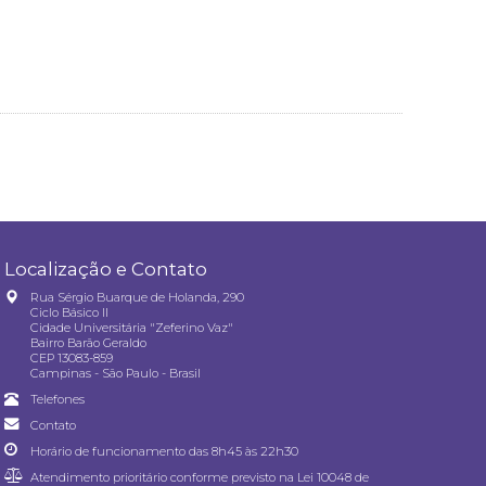
Localização e Contato
Rua Sérgio Buarque de Holanda, 290
Ciclo Básico II
Cidade Universitária "Zeferino Vaz"
Bairro Barão Geraldo
CEP 13083-859
Campinas - São Paulo - Brasil
Telefones
Contato
Horário de funcionamento das 8h45 às 22h30
Atendimento prioritário conforme previsto na
Lei 10048 de