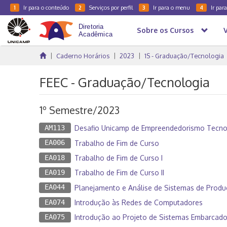
Ir para o conteúdo
Serviços por perfil
Ir para o menu
Ir par
1
2
3
4
Sobre os Cursos
Caderno Horários
2023
1S - Graduação/Tecnologia
FEEC - Graduação/Tecnologia
1º Semestre/2023
AM113
Desafio Unicamp de Empreendedorismo Tecno
EA006
Trabalho de Fim de Curso
EA018
Trabalho de Fim de Curso I
EA019
Trabalho de Fim de Curso II
EA044
Planejamento e Análise de Sistemas de Prod
EA074
Introdução às Redes de Computadores
EA075
Introdução ao Projeto de Sistemas Embarcad