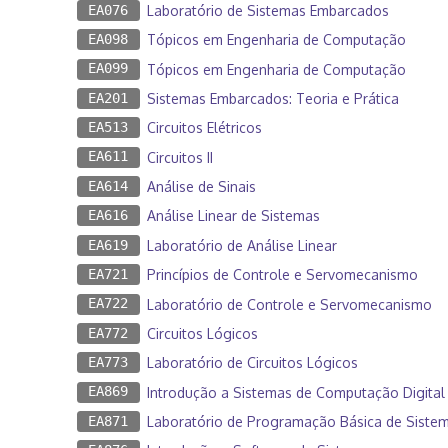
EA076
Laboratório de Sistemas Embarcados
EA098
Tópicos em Engenharia de Computação
EA099
Tópicos em Engenharia de Computação
EA201
Sistemas Embarcados: Teoria e Prática
EA513
Circuitos Elétricos
EA611
Circuitos II
EA614
Análise de Sinais
EA616
Análise Linear de Sistemas
EA619
Laboratório de Análise Linear
EA721
Princípios de Controle e Servomecanismo
EA722
Laboratório de Controle e Servomecanismo
EA772
Circuitos Lógicos
EA773
Laboratório de Circuitos Lógicos
EA869
Introdução a Sistemas de Computação Digital
EA871
Laboratório de Programação Básica de Sistema