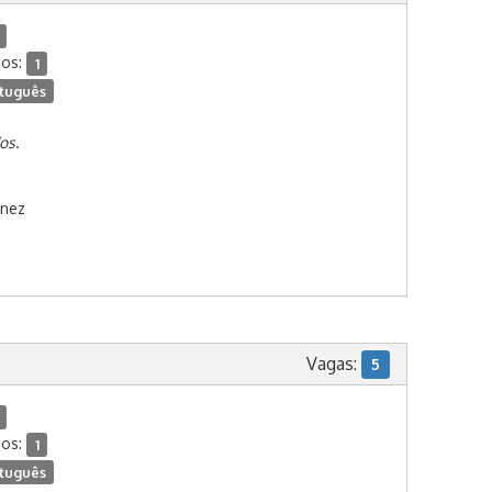
dos:
1
tuguês
os.
inez
Vagas:
5
dos:
1
tuguês