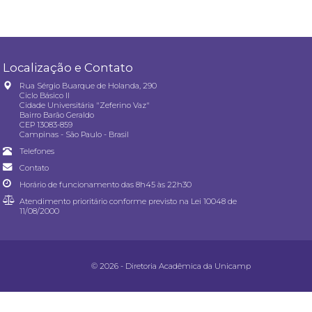
Localização e Contato
Rua Sérgio Buarque de Holanda, 290
Ciclo Básico II
Cidade Universitária "Zeferino Vaz"
Bairro Barão Geraldo
CEP 13083-859
Campinas - São Paulo - Brasil
Telefones
Contato
Horário de funcionamento das 8h45 às 22h30
Atendimento prioritário conforme previsto na
Lei 10048 de
11/08/2000
© 2026 - Diretoria Acadêmica da Unicamp