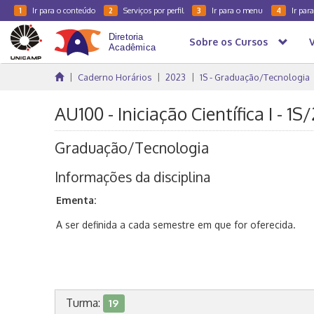
Ir para o conteúdo
Serviços por perfil
Ir para o menu
Ir par
1
2
3
4
Sobre os Cursos
Caderno Horários
2023
1S - Graduação/Tecnologia
AU100 - Iniciação Científica I - 1S
Graduação/Tecnologia
Informações da disciplina
Ementa:
A ser definida a cada semestre em que for oferecida.
Turma:
19