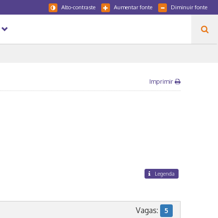
Alto-contraste
Aumentar fonte
Diminuir fonte
Imprimir
Legenda
Vagas:
5