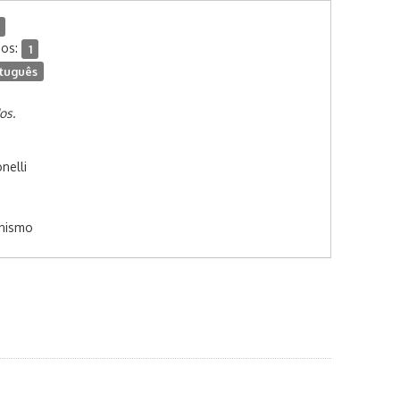
dos:
1
tuguês
os.
nelli
anismo