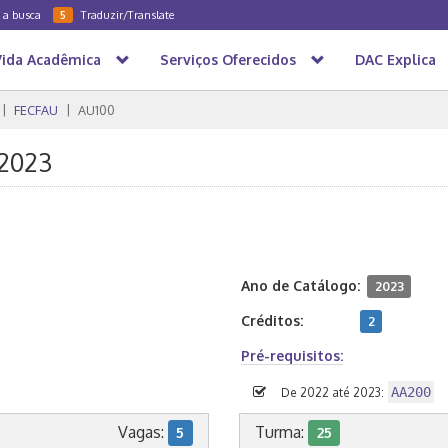
a a busca
Traduzir/Translate
5
Vida Acadêmica
Serviços Oferecidos
DAC Explica
FECFAU
AU100
/2023
Ano de Catálogo:
2023
Créditos:
2
Pré-requisitos:
AA200
De 2022 até 2023:
Vagas:
Turma:
5
25