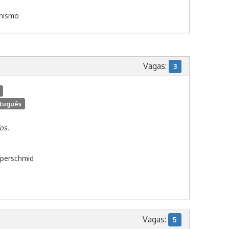
anismo
Vagas:
3
tuguês
os.
uperschmid
Vagas:
5