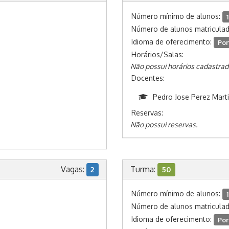
Número mínimo de alunos:
1
Número de alunos matricula
Idioma de oferecimento:
Por
Horários/Salas:
Não possui horários cadastrad
Docentes:
Pedro Jose Perez Mart
Reservas:
Não possui reservas.
Vagas:
Turma:
2
50
Número mínimo de alunos:
1
Número de alunos matricula
Idioma de oferecimento:
Por