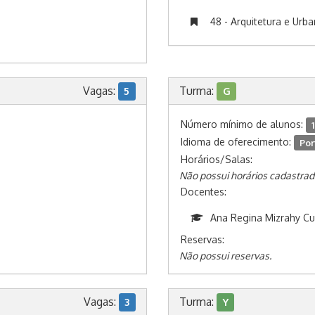
48 - Arquitetura e Urb
Vagas:
Turma:
5
G
Número mínimo de alunos:
1
Idioma de oferecimento:
Por
Horários/Salas:
Não possui horários cadastrad
Docentes:
Ana Regina Mizrahy C
Reservas:
Não possui reservas.
Vagas:
Turma:
3
Y