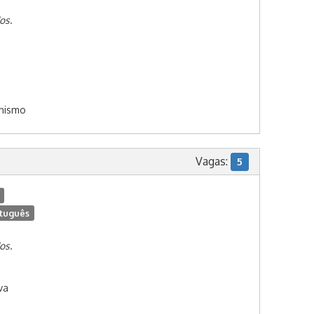
os.
anismo
Vagas:
5
tuguês
os.
va