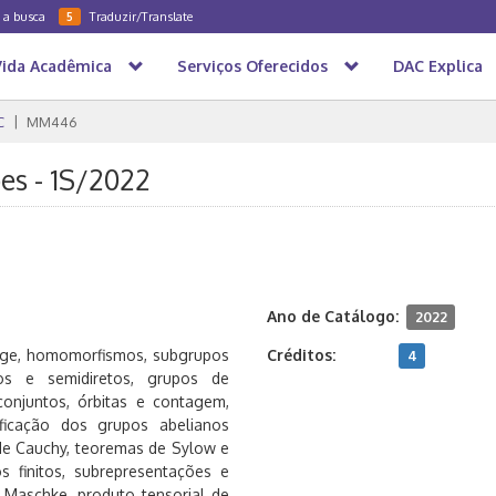
a a busca
Traduzir/Translate
5
Vida Acadêmica
Serviços Oferecidos
DAC Explica
C
MM446
s - 1S/2022
Ano de Catálogo:
2022
ange, homomorfismos, subgrupos
Créditos:
4
os e semidiretos, grupos de
onjuntos, órbitas e contagem,
ficação dos grupos abelianos
de Cauchy, teoremas de Sylow e
s finitos, subrepresentações e
Maschke, produto tensorial de