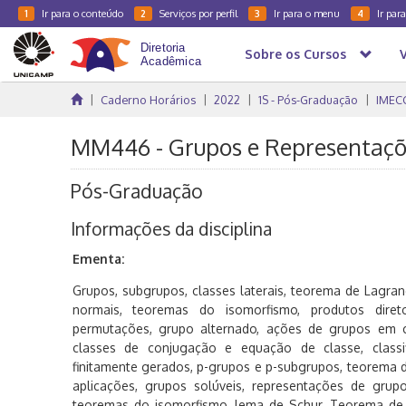
Ir para o conteúdo
Serviços por perfil
Ir para o menu
Ir par
1
2
3
4
Sobre os Cursos
Caderno Horários
2022
1S - Pós-Graduação
IMEC
MM446 - Grupos e Representaçõe
Pós-Graduação
Informações da disciplina
Ementa:
Grupos, subgrupos, classes laterais, teorema de Lagr
normais, teoremas do isomorfismo, produtos diret
permutações, grupo alternado, ações de grupos em c
classes de conjugação e equação de classe, classi
finitamente gerados, p-grupos e p-subgrupos, teorema 
aplicações, grupos solúveis, representações de grupo
teoremas do isomorfismo, lema de Schur, Teorema de 