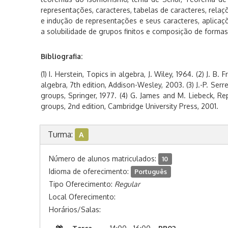
representações, caracteres, tabelas de caracteres, relaç
e indução de representações e seus caracteres, aplicaç
a solubilidade de grupos finitos e composição de formas
Bibliografia:
(1) I. Herstein, Topics in algebra, J. Wiley, 1964. (2) J. B. 
algebra, 7th edition, Addison-Wesley, 2003. (3) J.-P. Serre
groups, Springer, 1977. (4) G. James and M. Liebeck, Re
groups, 2nd edition, Cambridge University Press, 2001.
Turma:
A
Número de alunos matriculados:
10
Idioma de oferecimento:
Português
Tipo Oferecimento:
Regular
Local Oferecimento:
Horários/Salas: