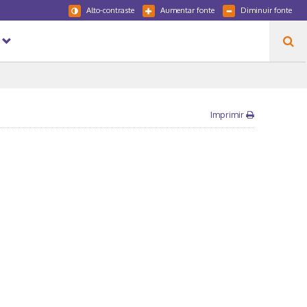
Alto-contraste
Aumentar fonte
Diminuir fonte
Imprimir