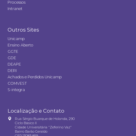
Processos
Intranet
Outros Sites
Unicamp
Ensino Aberto
GGTE
GDE
DEAPE
DERI
Achados e Perdidos Unicamp
COMVEST
S-integra
Localização e Contato
Rua Sérgio Buarque de Holanda, 290
Ciclo Básico II
Cidade Universitária "Zeferino Vaz"
Bairro Barão Geraldo
CEP 13083-859