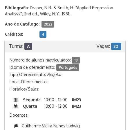
Bibliografia:
Draper, N.R. & Smith, H. "Applied Regression
Analisys'', 2nd ed., Wiley, N.Y., 1981.
Ano de Catálogo:
2022
Créditos:
4
Turma:
Vagas:
A
30
Número de alunos matriculados:
18
Idioma de oferecimento:
Português
Tipo Oferecimento:
Regular
Local Oferecimento:
Horários/Salas:
Segunda
10:00 - 12:00
IM23
Quarta
10:00 - 12:00
IM23
Docentes:
Guilherme Vieira Nunes Ludwig