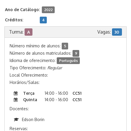
Ano de Catálogo:
2022
Créditos:
4
Turma:
Vagas:
A
30
Número mínimo de alunos:
5
Número de alunos matriculados:
9
Idioma de oferecimento:
Português
Tipo Oferecimento:
Regular
Local Oferecimento:
Horários/Salas:
Terça
14:00 - 16:00
CC51
Quinta
14:00 - 16:00
CC51
Docentes:
Edson Borin
Reservas: