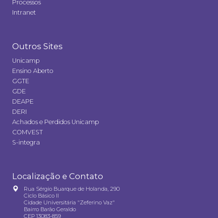
Processos
Intranet
Outros Sites
Unicamp
Ensino Aberto
GGTE
GDE
DEAPE
DERI
Achados e Perdidos Unicamp
COMVEST
S-integra
Localização e Contato
Rua Sérgio Buarque de Holanda, 290
Ciclo Básico II
Cidade Universitária "Zeferino Vaz"
Bairro Barão Geraldo
CEP 13083-859