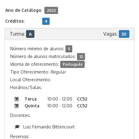
Ano de Catálogo:
2022
Créditos:
4
Turma:
Vagas:
A
30
Número mínimo de alunos:
5
Número de alunos matriculados:
12
Idioma de oferecimento:
Português
Tipo Oferecimento:
Regular
Local Oferecimento:
Horários/Salas:
Terça
10:00 - 12:00
CC52
Quinta
10:00 - 12:00
CC52
Docentes:
Luiz Fernando Bittencourt
Reservas: