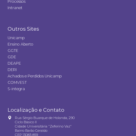
Processos
Intranet
Outros Sites
Unicamp
Ensino Aberto
GGTE
GDE
DEAPE
DERI
Achados e Perdidos Unicamp
COMVEST
S-integra
Localização e Contato
Rua Sérgio Buarque de Holanda, 290
Ciclo Básico II
Cidade Universitária "Zeferino Vaz"
Bairro Barão Geraldo
CEP 13083-859