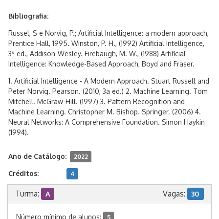
Bibliografia:
Russel, S e Norvig, P.; Artificial Intelligence: a modern approach,
Prentice Hall, 1995. Winston, P. H., (1992) Artificial Intelligence,
3ª ed., Addison-Wesley. Firebaugh, M. W., (1988) Artificial
Intelligence: Knowledge-Based Approach, Boyd and Fraser.
1. Artificial Intelligence - A Modern Approach. Stuart Russell and
Peter Norvig. Pearson. (2010, 3a ed.) 2. Machine Learning. Tom
Mitchell. McGraw-Hill. (1997) 3. Pattern Recognition and
Machine Learning. Christopher M. Bishop. Springer. (2006) 4.
Neural Networks: A Comprehensive Foundation. Simon Haykin
(1994).
Ano de Catálogo:
2022
Créditos:
4
Turma:
Vagas:
A
30
Número mínimo de alunos:
5