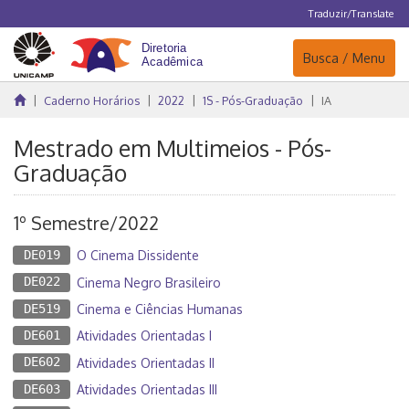
Traduzir/Translate
Navegação
Busca / Menu
Caderno Horários
2022
1S - Pós-Graduação
IA
Mestrado em Multimeios - Pós-
Graduação
1º Semestre/2022
DE019
O Cinema Dissidente
DE022
Cinema Negro Brasileiro
DE519
Cinema e Ciências Humanas
DE601
Atividades Orientadas I
DE602
Atividades Orientadas II
DE603
Atividades Orientadas III