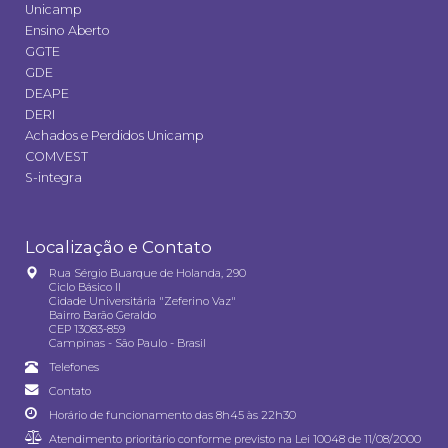
Unicamp
Ensino Aberto
GGTE
GDE
DEAPE
DERI
Achados e Perdidos Unicamp
COMVEST
S-integra
Localização e Contato
Rua Sérgio Buarque de Holanda, 290
Ciclo Básico II
Cidade Universitária "Zeferino Vaz"
Bairro Barão Geraldo
CEP 13083-859
Campinas - São Paulo - Brasil
Telefones
Contato
Horário de funcionamento das 8h45 às 22h30
Atendimento prioritário conforme previsto na
Lei 10048 de 11/08/2000