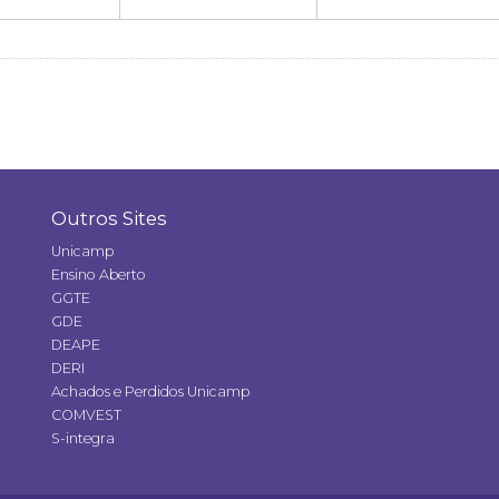
Outros Sites
Unicamp
Ensino Aberto
GGTE
GDE
DEAPE
DERI
Achados e Perdidos Unicamp
COMVEST
S-integra