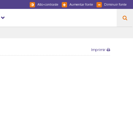
Alto-contraste
Aumentar fonte
Diminuir fonte
Imprimir