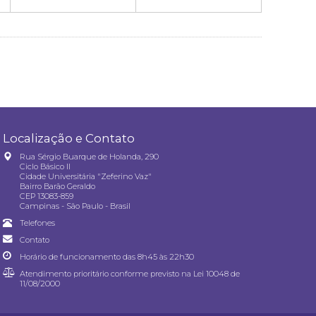
Localização e Contato
Rua Sérgio Buarque de Holanda, 290
Ciclo Básico II
Cidade Universitária "Zeferino Vaz"
Bairro Barão Geraldo
CEP 13083-859
Campinas - São Paulo - Brasil
Telefones
Contato
Horário de funcionamento das 8h45 às 22h30
Atendimento prioritário conforme previsto na
Lei 10048 de
11/08/2000