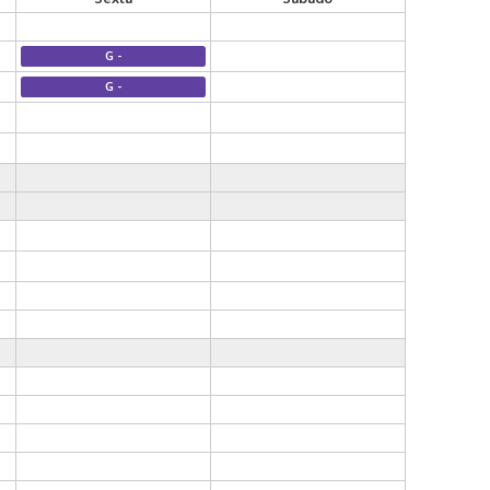
G -
G -