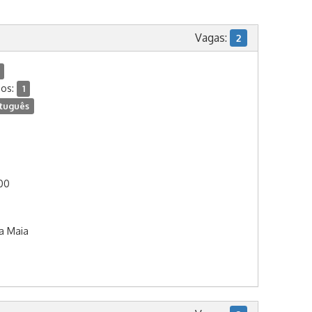
Vagas:
2
dos:
1
tuguês
:00
ta Maia