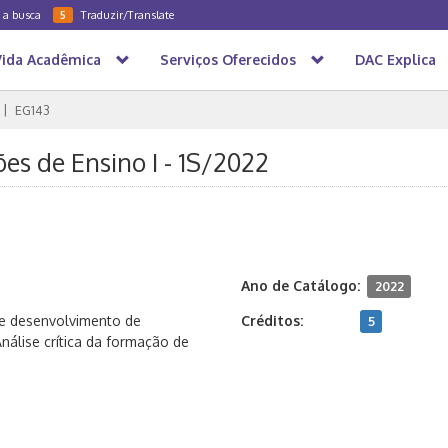
a a busca
Traduzir/Translate
5
Vida Acadêmica
Serviços Oferecidos
DAC Explica
EG143
es de Ensino I - 1S/2022
Ano de Catálogo:
2022
 e desenvolvimento de
Créditos:
5
Análise crítica da formação de