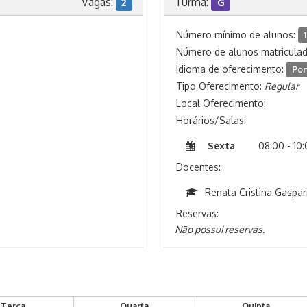
Vagas:
Turma:
2
G
Número mínimo de alunos:
1
Número de alunos matricula
Idioma de oferecimento:
Por
Tipo Oferecimento:
Regular
Local Oferecimento:
Horários/Salas:
Sexta
08:00 - 10
Docentes:
Renata Cristina Gaspar
Reservas:
Não possui reservas.
Terça
Quarta
Quinta