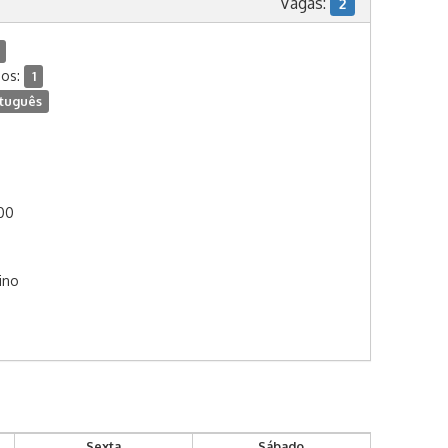
Vagas:
2
dos:
1
tuguês
:00
ino
Sexta
Sábado