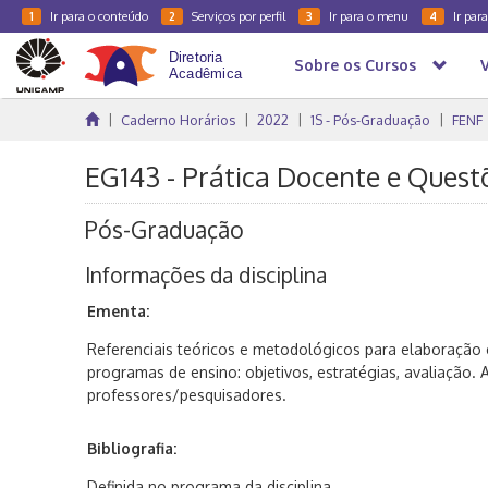
Ir para o conteúdo
Serviços por perfil
Ir para o menu
Ir par
1
2
3
4
Sobre os Cursos
Caderno Horários
2022
1S - Pós-Graduação
FENF
EG143 - Prática Docente e Questõ
Pós-Graduação
Informações da disciplina
Ementa:
Referenciais teóricos e metodológicos para elaboração
programas de ensino: objetivos, estratégias, avaliação. 
professores/pesquisadores.
Bibliografia:
Definida no programa da disciplina