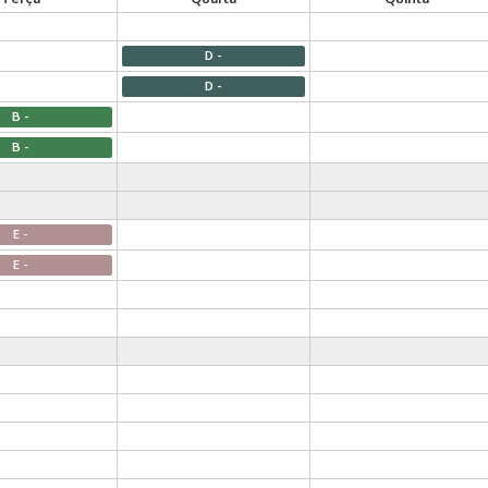
D -
D -
B -
B -
E -
E -