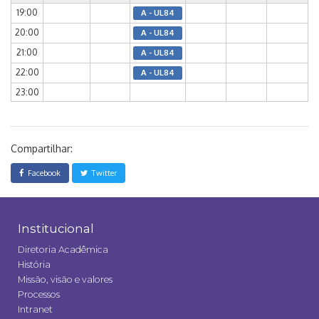
19:00
A - UL84
20:00
A - UL84
21:00
A - UL84
22:00
A - UL84
23:00
Compartilhar:
Facebook
Twitter
Institucional
Diretoria Acadêmica
História
Missão, visão e valores
Processos
Intranet