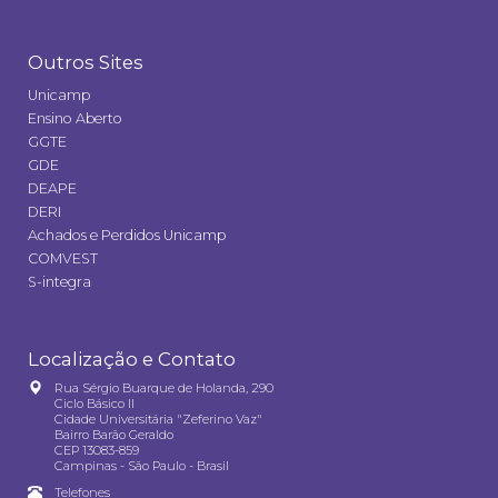
Outros Sites
Unicamp
Ensino Aberto
GGTE
GDE
DEAPE
DERI
Achados e Perdidos Unicamp
COMVEST
S-integra
Localização e Contato
Rua Sérgio Buarque de Holanda, 290
Ciclo Básico II
Cidade Universitária "Zeferino Vaz"
Bairro Barão Geraldo
CEP 13083-859
Campinas - São Paulo - Brasil
Telefones