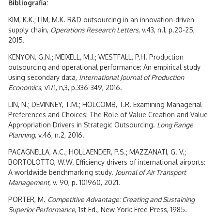
Bibliografia:
KIM, K.K.; LIM, M.K. R&D outsourcing in an innovation-driven
supply chain,
Operations Research Letters
, v.43, n.1, p.20-25,
2015.
KENYON, G.N.; MEIXELL, M.J.; WESTFALL, P.H. Production
outsourcing and operational performance: An empirical study
using secondary data,
International Journal of Production
Economics
, v171, n,3, p.336-349, 2016.
LIN, N.; DEVINNEY, T.M.; HOLCOMB, T.R. Examining Managerial
Preferences and Choices: The Role of Value Creation and Value
Appropriation Drivers in Strategic Outsourcing.
Long Range
Planning
, v.46, n.2, 2016.
PACAGNELLA, A.C.; HOLLAENDER, P.S.; MAZZANATI, G. V.;
BORTOLOTTO, W.W. Efficiency drivers of international airports:
A worldwide benchmarking study.
Journal of Air Transport
Management
, v. 90, p. 101960, 2021.
PORTER, M.
Competitive Advantage: Creating and Sustaining
Superior Performance
, 1st Ed., New York: Free Press, 1985.